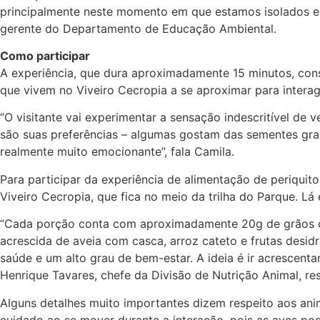
principalmente neste momento em que estamos isolados em
gerente do Departamento de Educação Ambiental.
Como participar
A experiência, que dura aproximadamente 15 minutos, con
que vivem no Viveiro Cecropia a se aproximar para interag
“O visitante vai experimentar a sensação indescritível de
são suas preferências – algumas gostam das sementes grand
realmente muito emocionante”, fala Camila.
Para participar da experiência de alimentação de periquit
Viveiro Cecropia, que fica no meio da trilha do Parque. Lá
“Cada porção conta com aproximadamente 20g de grãos com
acrescida de aveia com casca, arroz cateto e frutas desid
saúde e um alto grau de bem-estar. A ideia é ir acrescenta
Henrique Tavares, chefe da Divisão de Nutrição Animal, re
Alguns detalhes muito importantes dizem respeito aos ani
cuidado ao se mover durante a interação, pois as aves po