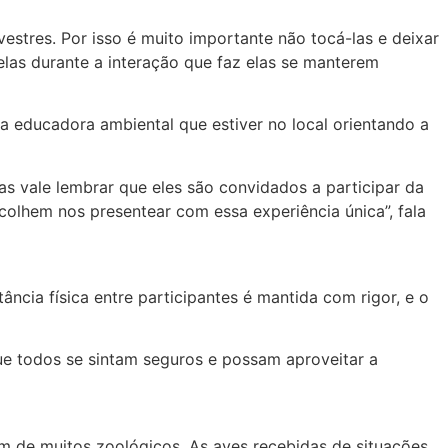
stres. Por isso é muito importante não tocá-las e deixar
elas durante a interação que faz elas se manterem
 a educadora ambiental que estiver no local orientando a
as vale lembrar que eles são convidados a participar da
colhem nos presentear com essa experiência única”, fala
ância física entre participantes é mantida com rigor, e o
ue todos se sintam seguros e possam aproveitar a
ém de muitos zoológicos. As aves recebidas de situações