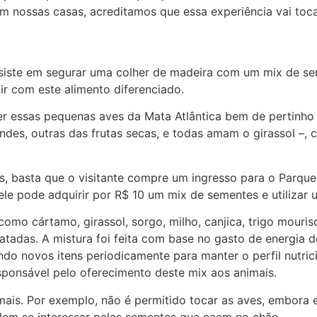
 nossas casas, acreditamos que essa experiência vai toca
siste em segurar uma colher de madeira com um mix de se
ir com este alimento diferenciado.
 ver essas pequenas aves da Mata Atlântica bem de pertinh
es, outras das frutas secas, e todas amam o girassol –, c
os, basta que o visitante compre um ingresso para o Parque
 ele pode adquirir por R$ 10 um mix de sementes e utilizar 
o cártamo, girassol, sorgo, milho, canjica, trigo mouris
ratadas. A mistura foi feita com base no gasto de energia 
ndo novos itens periodicamente para manter o perfil nutric
sponsável pelo oferecimento deste mix aos animais.
mais. Por exemplo, não é permitido tocar as aves, embora 
dem se interessar pelas sementes que caem no chão.