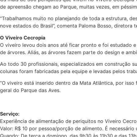
de apreensão chegam ao Parque, muitas vezes, em péssim
“Trabalhamos muito no planejando de toda a estrutura, de
nove estados do Brasil”, comenta Paloma Bosso, diretora t
O Viveiro Cecropia
O viveiro levou dois anos até ficar pronto e foi estudado 
de árvores. Aliás, as árvores fazem parte do design e amb
Ao todo 30 profissionais, especializados em construção su
colunas foram fabricadas pela equipe e levadas pelos tra
“O viveiro está inserido dentro da Mata Atlântica, por is
geral do Parque das Aves.
Serviço:
Experiência de alimentação de periquitos no Viveiro Cecro
Valor: R$ 10 por pessoa/porção de alimento. É necessário
Quando: De terça a domingo, das 9h30 às 11h30 e das 13h