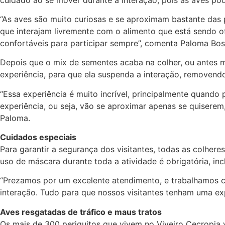
“As aves são muito curiosas e se aproximam bastante das 
que interajam livremente com o alimento que está sendo o
confortáveis para participar sempre”, comenta Paloma Bos
Depois que o mix de sementes acaba na colher, ou antes me
experiência, para que ela suspenda a interação, removendo
“Essa experiência é muito incrível, principalmente quando
experiência, ou seja, vão se aproximar apenas se quisere
Paloma.
Cuidados especiais
Para garantir a segurança dos visitantes, todas as colheres
uso de máscara durante toda a atividade é obrigatória, incl
“Prezamos por um excelente atendimento, e trabalhamos co
interação. Tudo para que nossos visitantes tenham uma exp
Aves resgatadas de tráfico e maus tratos
Os mais de 300 periquitos que vivem no Viveiro Cecropia v