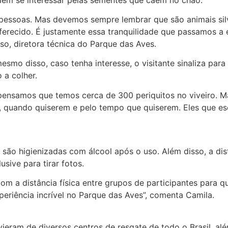
pessoas. Mas devemos sempre lembrar que são animais silve
ferecido. É justamente essa tranquilidade que passamos a 
so, diretora técnica do Parque das Aves.
smo disso, caso tenha interesse, o visitante sinaliza para
 a colher.
 pensamos que temos cerca de 300 periquitos no viveiro. M
m, quando quiserem e pelo tempo que quiserem. Eles que es
 são higienizadas com álcool após o uso. Além disso, a dist
usive para tirar fotos.
m a distância física entre grupos de participantes para q
eriência incrível no Parque das Aves”, comenta Camila.
ieram de diversos centros de resgate de todo o Brasil, al