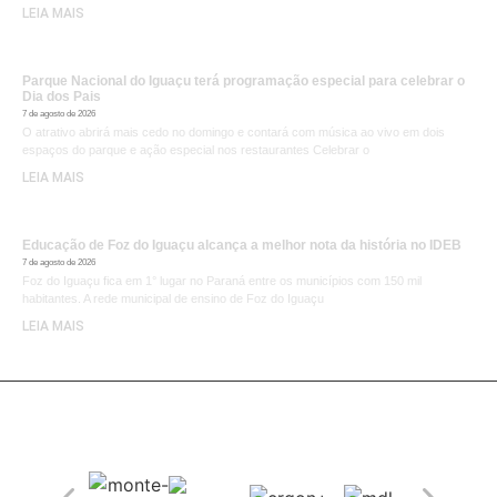
LEIA MAIS
Parque Nacional do Iguaçu terá programação especial para celebrar o
Dia dos Pais
7 de agosto de 2026
O atrativo abrirá mais cedo no domingo e contará com música ao vivo em dois
espaços do parque e ação especial nos restaurantes Celebrar o
LEIA MAIS
Educação de Foz do Iguaçu alcança a melhor nota da história no IDEB
7 de agosto de 2026
Foz do Iguaçu fica em 1° lugar no Paraná entre os municípios com 150 mil
habitantes. A rede municipal de ensino de Foz do Iguaçu
LEIA MAIS