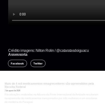
Crédito imagens: Nilton Rolin / @cataratasdoiguacu
Assessoria
Facebook
Twitter
Mais de 4 mil medicamentos emagrecedores são apreendidos pela
Receita Federal
7 de agosto de 2026
Fiscalizações realizadas na Aduana da Ponte Internacional da Amizade resultaram
na apreensão de medicamentos transportados por três mulheres e um estudante
de medicina do Paraguai