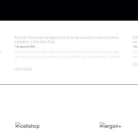
Parque Nacional do Iguaçu terá programação especial para
Ed
celebrar o Dia dos Pais
no
7 de agosto de 2026
7 de
de
O atrativo abrirá mais cedo no domingo e contará com música ao vivo
Foz
em dois espaços do parque e ação especial nos restaurantes Celebrar
mil
o
LE
LEIA MAIS