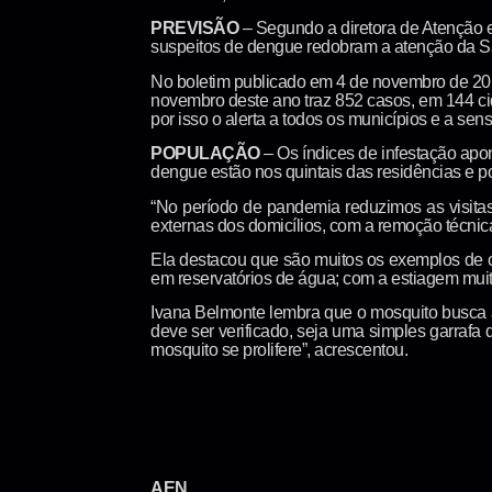
PREVISÃO
– Segundo a diretora de Atenção e
suspeitos de dengue redobram a atenção da S
No boletim publicado em 4 de novembro de 2019
novembro deste ano traz 852 casos, em 144 ci
por isso o alerta a todos os municípios e a sensi
POPULAÇÃO
– Os índices de infestação apo
dengue estão nos quintais das residências e po
“No período de pandemia reduzimos as visitas
externas dos domicílios, com a remoção técnic
Ela destacou que são muitos os exemplos de 
em reservatórios de água; com a estiagem mui
Ivana Belmonte lembra que o mosquito busca a
deve ser verificado, seja uma simples garraf
mosquito se prolifere”, acrescentou.
AEN