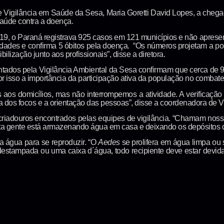
 Vigilância em Saúde da Sesa, Maria Goretti David Lopes, a chega
aúde contra a doença.
, o Paraná registrava 925 casos em 121 municípios e não apresent
dades e confirma 5 óbitos pela doença. “Os números projetam a p
bilização junto aos profissionais”, disse a diretora.
ntados pela Vigilância Ambiental da Sesa confirmam que cerca de 
r isso a importância da participação ativa da população no combate
 aos domicílios, mas não interrompemos a atividade. A verificação
a dos focos e a orientação das pessoas”, disse a coordenadora de V
criadouros encontrados pelas equipes de vigilância. “Chamam noss
ta gente está armazenando água em casa e deixando os depósitos 
 água para se reproduzir. “O
Aedes
se prolifera em água limpa ou 
a destampada ou uma caixa d´água, todo recipiente deve estar devi