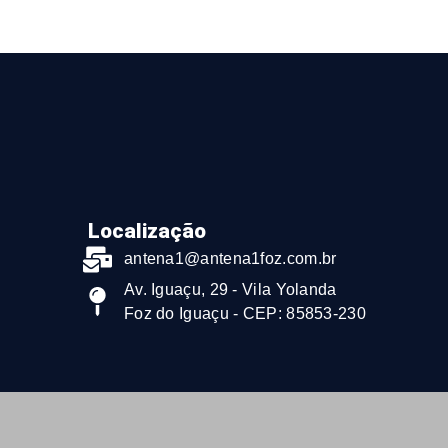
Localização
antena1@antena1foz.com.br
Av. Iguaçu, 29 - Vila Yolanda
Foz do Iguaçu - CEP: 85853-230