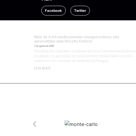
Facebook
Twitter
Mais de 4 mil medicamentos emagrecedores são
apreendidos pela Receita Federal
7 de agosto de 2026
Fiscalizações realizadas na Aduana da Ponte Internacional da Amiza
resultaram na apreensão de medicamentos transportados por três
mulheres e um estudante de medicina do Paraguai
LEIA MAIS