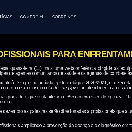
TÍCIAS
COMERCIAL
SOBRE NÓS
OFISSIONAIS PARA ENFRENTA
ta quarta-feira (11) mais uma webconferência dirigida às equi
uipes de agentes comunitários de saúde e os agentes de combate à
mento à Dengue no período epidemiológico 2020/2021, e a Secretar
e do combate ao mosquito
Aedes aegypti
e no atendimento ao usuári
ências por vídeo, que contabilizaram 655 conexões em tempo real. 
nteúdo.
e dezembro as palestras serão direcionadas a profissionais que at
profissionais ampliando a prevenção da doença e o diagnóstico em t