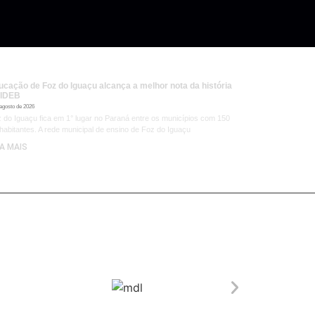
ucação de Foz do Iguaçu alcança a melhor nota da história
 IDEB
 agosto de 2026
 do Iguaçu fica em 1° lugar no Paraná entre os municípios com 150
 habitantes. A rede municipal de ensino de Foz do Iguaçu
IA MAIS