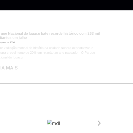
rque Nacional do Iguaçu bate recorde histórico com 263 mil
itantes em julho
 agosto de 2026
or visitação mensal da história da unidade supera expectativas e
istra crescimento de 20% em relação ao ano passado. O Parque
ional do Iguaçu
IA MAIS