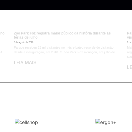
 no
Zoo Park Foz registra maior público da história durante as
Pa
férias de julho
vis
6 de agosto de 2026
6 de
Parque recebeu 23 mil visitantes no mês e bateu recorde de visitação
Mai
 A
desde a inauguração, em 2018. O Zoo Park Foz alcançou, em julho de
reg
Nac
LEIA MAIS
LE