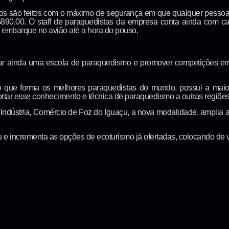
los são feitos com o máximo de segurança em que qualquer pessoa
R$890,00. O staff de paraquedistas da empresa conta ainda com c
 o embarque no avião até a hora do pouso.
ar ainda uma escola de paraquedismo e promover competições em vár
 que forma os melhores paraquedistas do mundo, possui a maio
portar esse conhecimento e técnica de paraquedismo a outras regiões
 Indústria, Comércio de Foz do Iguaçu, a nova modalidade, amplia 
u e incrementa as opções de ecoturismo já ofertadas, colocando de v