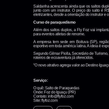
Saldanha acrescenta ainda que os saltos dup
junto com um instrutor. O preço do salto é 
eletrizantes, desde a orientação do instrutor e
Curso de paraquedismo
Além dos saltos duplos, a Fly Foz vai implant
para eventos atletas de renome.
A empresa tem sede em Boituva (SP), região
esportivo em toda américa latina. A ideia é ex
Segundo Gilmar Piolla, Secretário de Turismo,
roteiros de ecoaventura já oferecidos.
“O novo atrativo agrega valor ao Destino Iguaç
Serviço:
O quê: Salto de Paraquedas
Onde: Foz do Iguaçu (PR)
Contato: info@flyfoz.com
Site: flyfoz.com