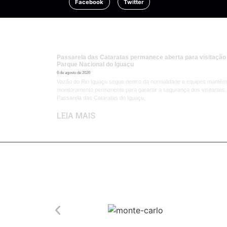
Facebook
Twitter
Passarela das Cataratas permanece aberta para visitação
Parque Nacional do Iguaçu
6 de agosto de 2026
Vazão do Rio Iguaçu segue dentro da normalidade e equipes mantêm
monitoramento permanente para garantir a segurança dos visitantes.
Passarela das Cataratas do Iguaçu,
LEIA MAIS