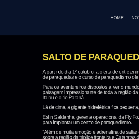
HOME
NO
SALTO DE PARAQUEDA
A partir do dia 1º outubro, a oferta de entret
de paraquedas e o curso de paraquedismo ofe
Para os aventureiros dispostos a ver o mund
paisagem impressionante de toda a região da tr
Itaipu e o rio Paraná.
Lá de cima, a gigante hidrelétrica fica pequen
Eslin Saldanha, gerente operacional da Fly Foz,
para implantar um centro de paraquedismo.
“Além de muita emoção e adrenalina de saltar 
sobre a região da tríplice fronteira e Cataratas 