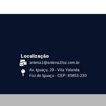
Localização
antena1@antena1foz.com.br
Av. Iguaçu, 29 - Vila Yolanda
Foz do Iguaçu - CEP: 85853-230