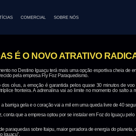
TÍCIAS
COMERCIAL
SOBRE NÓS
S É O NOVO ATRATIVO RADICA
enimento no Destino Iguaçu terá mais uma opção esportiva cheia de 
recido pela empresa Fly Foz Paraquedismo.
o dos céus, a emoção é garantida pelos quase 30 minutos de voo
íplice fronteira. A adrenalina vai ao limite no momento do salto a 
a, a barriga gela e o coração vai a mil em uma queda livre de 40 seg
 conta que a empresa optou por se instalar em Foz do Iguaçu pelo po
de paraquedas sobre Itaipu, maior geradora de energia do planeta,
do Iguaçu”.