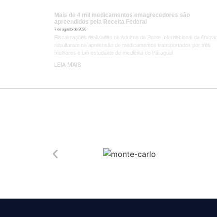
Mais de 4 mil medicamentos emagrecedores são
apreendidos pela Receita Federal
7 de agosto de 2026
Fiscalizações realizadas na Aduana da Ponte Internacional da Amiza
resultaram na apreensão de medicamentos transportados por três
mulheres e um estudante de medicina do Paraguai
LEIA MAIS