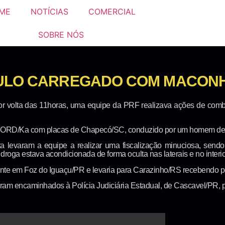
ME
NOTÍCIAS
COMERCIAL
SOBRE NÓS
CULO CARREGADO COM MACONH
or volta das 11horas, uma equipe da PRF realizava ações de comb
 FORD/Ka com placas de Chapecó/SC, conduzido por um homem de
ta levaram a equipe a realizar uma fiscalização minuciosa, sendo 
oga estava acondicionada de forma oculta nas laterais e no interio
ente em Foz do Iguaçu/PR e levaria para Carazinho/RS recebendo pe
 foram encaminhados à Polícia Judiciária Estadual, de Cascavel/PR, p