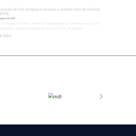
ucação de Foz do Iguaçu alcança a melhor nota da história
 IDEB
 agosto de 2026
 do Iguaçu fica em 1° lugar no Paraná entre os municípios com 150
 habitantes. A rede municipal de ensino de Foz do Iguaçu
IA MAIS