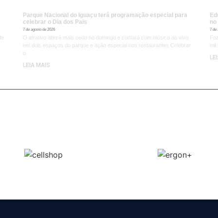
Parque Nacional do Iguaçu terá programação especial para
Ed
celebrar o Dia dos Pais
no
7 de agosto de 2026
7 de
de
O atrativo abrirá mais cedo no domingo e contará com música ao vivo
Foz
em dois espaços do parque e ação especial nos restaurantes Celebrar
mil
o
LE
LEIA MAIS