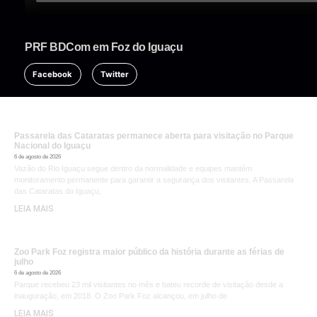
PRF BDCom em Foz do Iguaçu
Facebook
Twitter
Passarela das Cataratas permanece aberta para visitação no Parque
Nacional do Iguaçu
6 de agosto de 2026
Vazão do Rio Iguaçu segue dentro da normalidade e equipes mantêm
monitoramento permanente para garantir a segurança dos visitantes. A Passarela
das Cataratas do Iguaçu,
LEIA MAIS
Zoo Park Foz registra maior público da história durante as férias de
julho
6 de agosto de 2026
Parque recebeu 23 mil visitantes no mês e bateu recorde de visitação desde a
inauguração, em 2018. O Zoo Park Foz alcançou, em julho de
LEIA MAIS