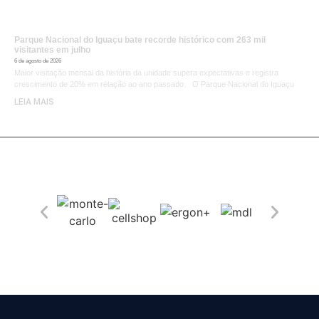
Parque Nacional do Iguaçu bate recorde histórico com 263 mil
visitantes em julho
6 de agosto de 2026
Maior visitação mensal da história da unidade supera expectativas e registra
crescimento de 20% em relação ao ano passado. O Parque Nacional do Iguaçu
LEIA MAIS