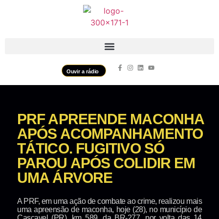
Ouvir a rádio
PRF APREENDE MACONHA
APÓS ACOMPANHAMENTO
TÁTICO. FUGITIVO SÓ
PAROU APÓS COLIDIR EM
UMA ÁRVORE
A PRF, em uma ação de combate ao crime, realizou mais
uma apreensão de maconha, hoje (28), no município de
Cascavel (PR), km 589, da BR-277, por volta das 14