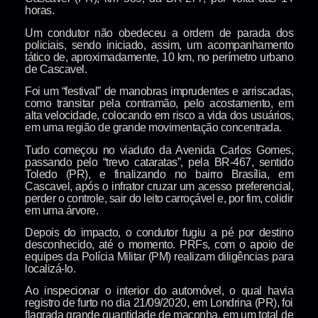
horas.
Um condutor não obedeceu a ordem de parada dos
policiais, sendo iniciado, assim, um acompanhamento
tático de, aproximadamente, 10 km, no perímetro urbano
de Cascavel.
Foi um “festival” de manobras imprudentes e arriscadas,
como transitar pela contramão, pelo acostamento, em
alta velocidade, colocando em risco a vida dos usuários,
em uma região de grande movimentação concentrada.
Tudo começou no viaduto da Avenida Carlos Gomes,
passando pelo “trevo cataratas”, pela BR-467, sentido
Toledo (PR), e finalizando no bairro Brasília, em
Cascavel, após o infrator cruzar um acesso preferencial,
perder o controle, sair do leito carroçável e, por fim, colidir
em uma árvore.
Depois do impacto, o condutor fugiu a pé por destino
desconhecido, até o momento. PRFs, com o apoio de
equipes da Polícia Militar (PM) realizam diligências para
localizá-lo.
Ao inspecionar o interior do automóvel, o qual havia
registro de furto no dia 21/09/2020, em Londrina (PR), foi
flagrada grande quantidade de maconha, em um total de