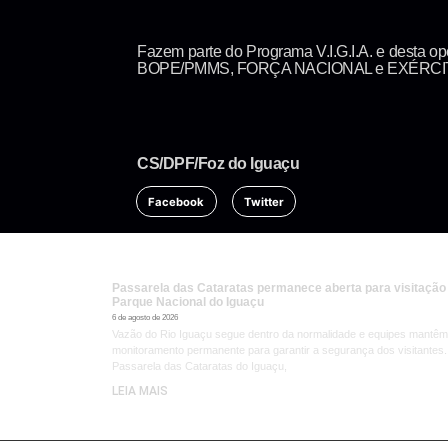
Fazem parte do Programa V.I.G.I.A. e des
BOPE/PMMS, FORÇA NACIONAL e EXÉRCITO B
CS/DPF/Foz do Iguaçu
Facebook
Twitter
Passarela das Cataratas permanece aberta para visitação
Parque Nacional do Iguaçu
6 de agosto de 2026
Vazão do Rio Iguaçu segue dentro da normalidade e equipes mantêm
monitoramento permanente para garantir a segurança dos visitantes.
Passarela das Cataratas do Iguaçu,
LEIA MAIS