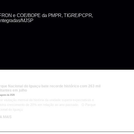
RA/BPFRON e COE/BOPE da PMPR, TIGRE/PCPR,
ntegradas/MJSP
rque Nacional do Iguaçu bate recorde histórico com 263 mil
itantes em julho
 agosto de 2026
or visitação mensal da história da unidade supera expectativas e
istra crescimento de 20% em relação ao ano passado. O Parque
ional do Iguaçu
IA MAIS