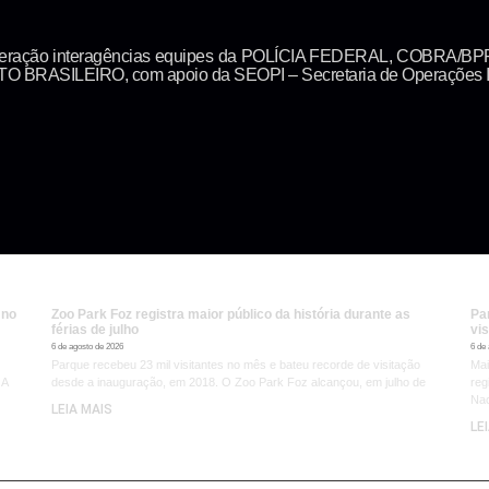
ta operação interagências equipes da POLÍCIA FEDERAL, COB
RASILEIRO, com apoio da SEOPI – Secretaria de Operações I
 no
Zoo Park Foz registra maior público da história durante as
Pa
férias de julho
vis
6 de agosto de 2026
6 de
Parque recebeu 23 mil visitantes no mês e bateu recorde de visitação
Mai
 A
desde a inauguração, em 2018. O Zoo Park Foz alcançou, em julho de
reg
Nac
LEIA MAIS
LE