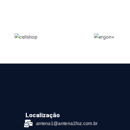
Localização
antena1@antena1foz.com.br