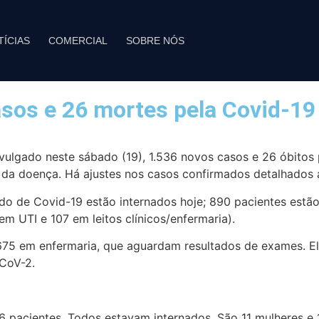
TÍCIAS
COMERCIAL
SOBRE NÓS
asos e 26 mortes pela Covid-19
vulgado neste sábado (19), 1.536 novos casos e 26 óbitos
a doença. Há ajustes nos casos confirmados detalhados ao
do de Covid-19 estão internados hoje; 890 pacientes estã
 em UTI e 107 em leitos clínicos/enfermaria).
 675 em enfermaria, que aguardam resultados de exames. Ele
-CoV-2.
26 pacientes. Todos estavam internados. São 11 mulheres 