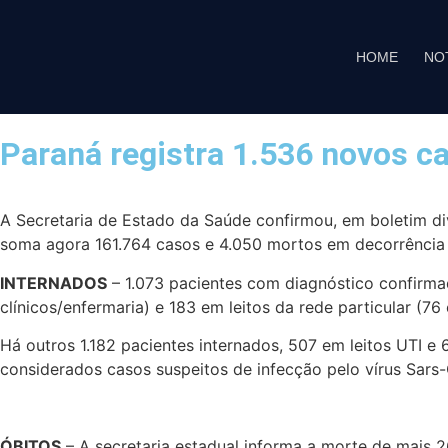
HOME
NO
Paraná registra 1.536 novos c
A Secretaria de Estado da Saúde confirmou, em boletim di
soma agora 161.764 casos e 4.050 mortos em decorrência d
INTERNADOS
– 1.073 pacientes com diagnóstico confirma
clínicos/enfermaria) e 183 em leitos da rede particular (76
Há outros 1.182 pacientes internados, 507 em leitos UTI e
considerados casos suspeitos de infecção pelo vírus Sars
ÓBITOS
– A secretaria estadual informa a morte de mais 