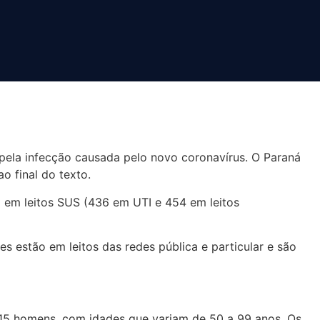
 pela infecção causada pelo novo coronavírus. O Paraná
 final do texto.
o em leitos SUS (436 em UTI e 454 em leitos
s estão em leitos das redes pública e particular e são
e 15 homens, com idades que variam de 50 a 99 anos. Os