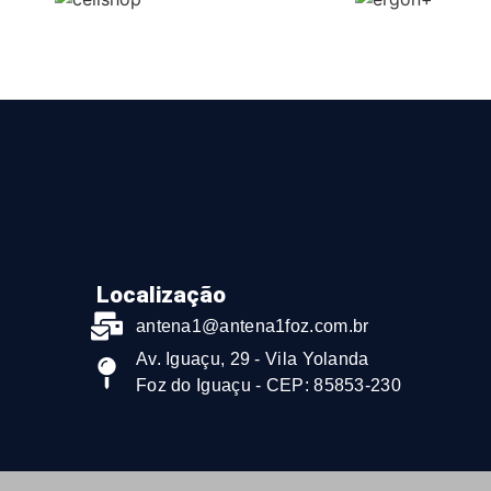
Localização
antena1@antena1foz.com.br
Av. Iguaçu, 29 - Vila Yolanda
Foz do Iguaçu - CEP: 85853-230