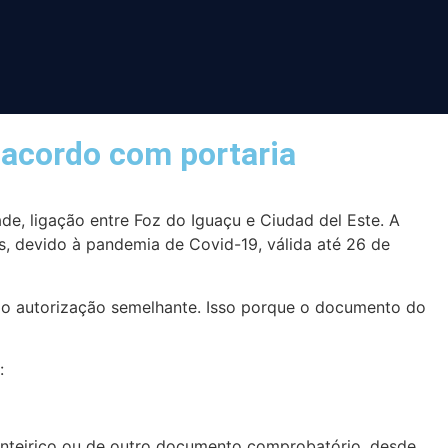
 acordo com portaria
de, ligação entre Foz do Iguaçu e Ciudad del Este. A
ís, devido à pandemia de Covid-19, válida até 26 de
ndo autorização semelhante. Isso porque o documento do
:
ronteiriço ou de outro documento comprobatório, desde