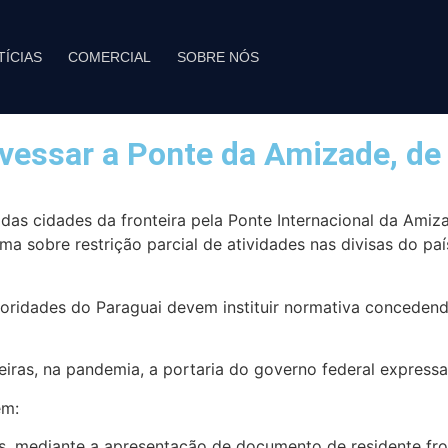
TÍCIAS
COMERCIAL
SOBRE NÓS
avessar a Ponte da Amizade, de
das cidades da fronteira pela Ponte Internacional da Amiza
ma sobre restrição parcial de atividades nas divisas do pa
utoridades do Paraguai devem instituir normativa concede
eiras, na pandemia, a portaria do governo federal expressa
em:
eas, mediante a apresentação de documento de residente f