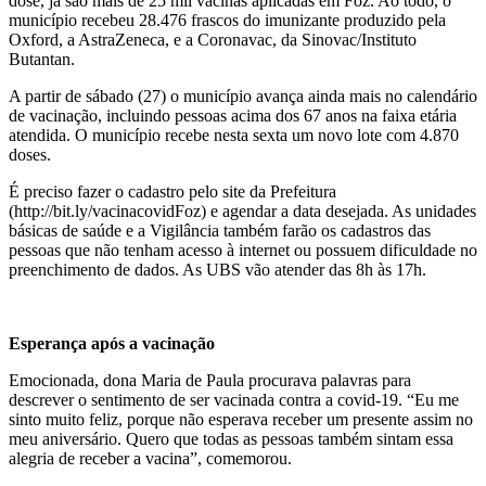
dose, já são mais de 25 mil vacinas aplicadas em Foz. Ao todo, o
município recebeu 28.476 frascos do imunizante produzido pela
Oxford, a AstraZeneca, e a Coronavac, da Sinovac/Instituto
Butantan.
A partir de sábado (27) o município avança ainda mais no calendário
de vacinação, incluindo pessoas acima dos 67 anos na faixa etária
atendida. O município recebe nesta sexta um novo lote com 4.870
doses.
É preciso fazer o cadastro pelo site da Prefeitura
(http://bit.ly/vacinacovidFoz) e agendar a data desejada. As unidades
básicas de saúde e a Vigilância também farão os cadastros das
pessoas que não tenham acesso à internet ou possuem dificuldade no
preenchimento de dados. As UBS vão atender das 8h às 17h.
Esperança após a vacinação
Emocionada, dona Maria de Paula procurava palavras para
descrever o sentimento de ser vacinada contra a covid-19. “Eu me
sinto muito feliz, porque não esperava receber um presente assim no
meu aniversário. Quero que todas as pessoas também sintam essa
alegria de receber a vacina”, comemorou.