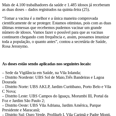
Mais de 4.100 trabalhadores da saúde e 1.485 idosos já receberam
as duas doses – dados registrados na quinta-feira (25).
“Tomar a vacina é a melhor e a única maneira comprovada
cientificamente de se proteger. Estamos otimistas, pois com as duas
últimas remessas que recebemos pudemos vacinar um grande
número de idosos. Vamos fazer o possível para que as vacinas
continuem chegando com frequência e, assim, possamos imunizar
toda a população, o quanto antes”, contou a secretária de Saúde,
Rosa Jeronymo.
As doses estão sendo aplicadas nos seguintes locais:
– Sede da Vigilância em Saúde, na Vila Iolanda;
– Distrito Nordeste: UBS Sol de Maio,Três Bandeiras e Lagoa
Dourada
– Distrito Norte: UBS AKLP, Jardim Curitibano, Porto Belo e Vila
C Nova;
– Distrito Leste: UBS Campos do Iguaçu, Morumbi III, Portal da
Foz e Jardim São Paulo 2;
– Distrito Oeste: UBS Vila Adriana, Jardim América, Parque
Presidente e Maracanã;
– Distrito Sul: Ouro Verde, Profilurb I, Vila Carimã e Padre Monti.