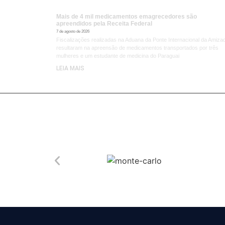
Mais de 4 mil medicamentos emagrecedores são
apreendidos pela Receita Federal
7 de agosto de 2026
Fiscalizações realizadas na Aduana da Ponte Internacional da Amiza
resultaram na apreensão de medicamentos transportados por três
mulheres e um estudante de medicina do Paraguai
LEIA MAIS