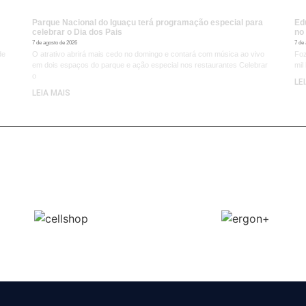
Parque Nacional do Iguaçu terá programação especial para
Ed
celebrar o Dia dos Pais
no
7 de agosto de 2026
7 de
de
O atrativo abrirá mais cedo no domingo e contará com música ao vivo
Foz
em dois espaços do parque e ação especial nos restaurantes Celebrar
mil
o
LE
LEIA MAIS