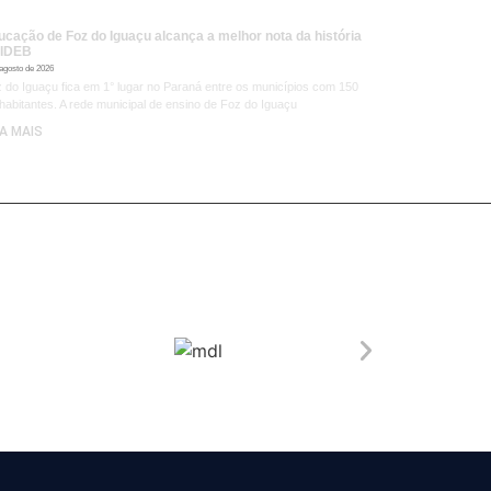
ucação de Foz do Iguaçu alcança a melhor nota da história
 IDEB
 agosto de 2026
 do Iguaçu fica em 1° lugar no Paraná entre os municípios com 150
 habitantes. A rede municipal de ensino de Foz do Iguaçu
IA MAIS