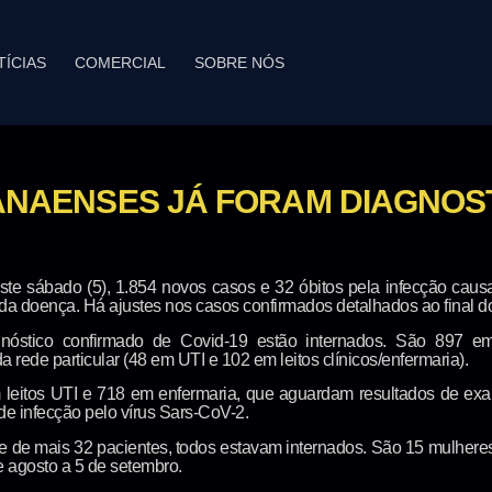
TÍCIAS
COMERCIAL
SOBRE NÓS
RANAENSES JÁ FORAM DIAGNOS
ste sábado (5), 1.854 novos casos e 32 óbitos pela infecção cau
a doença. Há ajustes nos casos confirmados detalhados ao final do
stico confirmado de Covid-19 estão internados. São 897 e
a rede particular (48 em UTI e 102 em leitos clínicos/enfermaria).
 leitos UTI e 718 em enfermaria, que aguardam resultados de exa
de infecção pelo vírus Sars-CoV-2.
te de mais 32 pacientes, todos estavam internados. São 15 mulher
e agosto a 5 de setembro.