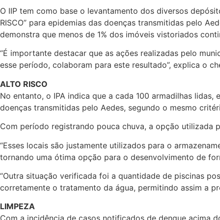
O IIP tem como base o levantamento dos diversos depósitos
RISCO” para epidemias das doenças transmitidas pelo Aedes
demonstra que menos de 1% dos imóveis vistoriados cont
“É importante destacar que as ações realizadas pelo muni
esse período, colaboram para este resultado”, explica o ch
ALTO RISCO
No entanto, o IPA indica que a cada 100 armadilhas lida
doenças transmitidas pelo Aedes, segundo o mesmo critéri
Com período registrando pouca chuva, a opção utilizada pe
“Esses locais são justamente utilizados para o armazena
tornando uma ótima opção para o desenvolvimento de forma
“Outra situação verificada foi a quantidade de piscinas po
corretamente o tratamento da água, permitindo assim a pro
LIMPEZA
Com a incidência de casos notificados de dengue acima do