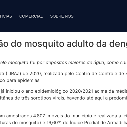
TÍCIAS
COMERCIAL
SOBRE NÓS
ção do mosquito adulto da de
lo mosquito foi por depósitos maiores de água, como caixa
i (LIRAa) de 2020, realizado pelo Centro de Controle de 
sco para epidemias.
 já iniciou o ano epidemiológico 2020/2021 acima da médi
ltânea de três sorotipos virais, havendo até aqui a pred
ram amostrados 4.807 imóveis do município e realizada a le
turas do mosquito) e 16,60% do Índice Predial de Armadilha