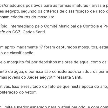
/criadouros positivos para as formas imaturas (larvas e p
 aegypti, segundo os critérios de classificação de risco d
inham criadouros do mosquito.
cípio, intermediado pelo Comitê Municipal de Controle e P
efe do CCZ, Carlos Santi.
s, em aproximadamente 17 foram capturados mosquitos, est
o de classificação.
lo mosquito foi por depósitos maiores de água, como caixa
mento de água, e por isso são considerados criadouros p
s jovens do Aedes aegypti”. ressalta Santi.
sitivas. Isso é resultado do fato de que nesta época do an
liferação do vetor”.
 limite superior esperado para o atual período, e com co