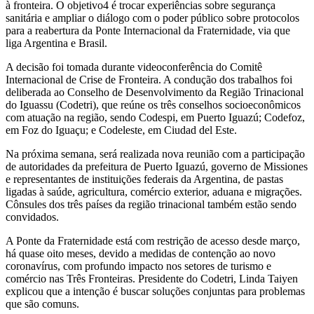
à fronteira. O objetivo4 é trocar experiências sobre segurança
sanitária e ampliar o diálogo com o poder público sobre protocolos
para a reabertura da Ponte Internacional da Fraternidade, via que
liga Argentina e Brasil.
A decisão foi tomada durante videoconferência do Comitê
Internacional de Crise de Fronteira. A condução dos trabalhos foi
deliberada ao Conselho de Desenvolvimento da Região Trinacional
do Iguassu (Codetri), que reúne os três conselhos socioeconômicos
com atuação na região, sendo Codespi, em Puerto Iguazú; Codefoz,
em Foz do Iguaçu; e Codeleste, em Ciudad del Este.
Na próxima semana, será realizada nova reunião com a participação
de autoridades da prefeitura de Puerto Iguazú, governo de Missiones
e representantes de instituições federais da Argentina, de pastas
ligadas à saúde, agricultura, comércio exterior, aduana e migrações.
Cônsules dos três países da região trinacional também estão sendo
convidados.
A Ponte da Fraternidade está com restrição de acesso desde março,
há quase oito meses, devido a medidas de contenção ao novo
coronavírus, com profundo impacto nos setores de turismo e
comércio nas Três Fronteiras. Presidente do Codetri, Linda Taiyen
explicou que a intenção é buscar soluções conjuntas para problemas
que são comuns.