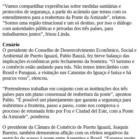
“Vamos compartilhar experiências sobre medidas sanitárias e
protocolos de segurança, a partir do acúmulo que temos com os
entendimentos para a reabertura da Ponte da Amizade”, relatou.
“Somos uma região trinacional e um só destino, por isso o diálogo
com autoridades públicas e privadas dos três países, para
trabalharmos juntos”, frisou Linda.
Cenário
O presidente do Conselho de Desenvolvimento Econômico, Social e
Ambiental de Puerto Iguazú, Pablo Bauzá, fez breve balanço das
implicações econômicas pelo fechamento da fronteira. “O turismo e
o comércio estão andando para trás. Não temos intercâmbio com
Brasil e Paraguai, a visitação nas Cataratas do Iguaçu é baixa e há
poucos voos”, elencou.
“Pretendemos trabalhar em conjunto com as instituições dos três
países para um plano consensual de reabertura da ponte”, apontou
Pablo. “É possível um planejamento que garanta a segurança para
reabrirmos a fronteira, passo a passo, como nos comprova o
processo de retomada feito por Foz e Ciudad del Este, com a Ponte
da Amizade”, ponderou.
O presidente da Câmara de Comércio de Puerto Iguazú, Joaquin
Barreto, também demonstrou aflição com os efeitos negativos da
restrição de acesso à ponte entre Argentina e Brasil. “Estamos muito