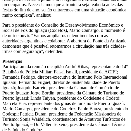
preocupados. Necessitamos que a fronteira seja reaberta antes das
festas do fim de ano, senão entraremos em uma situação econômica
muito complexa”, analisou.
Para o presidente do Conselho de Desenvolvimento Econômico e
Social de Foz do Iguaçu (Codefoz), Mario Camargo, o momento é
de unir e ouvir. “Vamos ampliar os entendimentos com as
autoridades argentinas e colaborar. A abertura da Ponte da Amizade
demonstra que é possível retomarmos a circulação nas três cidades-
irmãs com segurança”, defendeu.
Presenças
Participaram da reunião o capitão André Ribas, representante do 14º
Batalhão de Polícia Militar; Faisal Ismail, presidente da ACIFI;
Fernanda Fedrigo, diretora-executiva do Instituto Polo Internacional
Iguassu; Fernando Fuguet, diretor de Sustentabilidade de Puerto
Iguazú; Joaquin Barreto, presidente da Câmara de Comércio de
Puerto Iguazú; Jorge Bordin, presidente da Câmara de Turismo de
Puerto Iguazú; Linda Taiyen, presidente do Codeleste e Codetri;
Marcela Elia, representante dos guias de turismo de Puerto Iguazú;
Mario Camargo, presidente do Codefoz; Pablo Bauzá, presidente do
Codespi; Patrícia Duran, presidente da Federação Missioneira de
Turismo; Sonia Waidelich, coordenadora de Atrativos Turísticos de
Puerto Iguazú; e Dr. Valter Teixeira, presidente da Câmara Técnica
de Saúde do Codefoz.