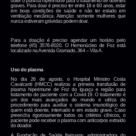
obter o plasma hiperimune para o tratamento de doentes
graves. Para doar é preciso ter entre 18 e 60 anos, estar
em boas condições de saúde e não ter estado em
ventilação mecânica. Atenção: somente mulheres que
nunca estiveram grávidas podem doar.
Para a doação é preciso agendar um horário pelo
telefone (45) 3576-8020. O Hemonúcleo de Foz está
localizado na Avenida Gramado, 364 – Vila A.
Uso do plasma
No dia 26 de agosto, o Hospital Ministro Costa
Cavalcanti (HMCC) realizou a primeira transfusão de
plasma hiperimune de Foz do Iguaçu e região para
tratamento de paciente com a Covid-19. O tratamento é
um dos mais avançados do mundo e utiliza do
procedimento para auxiliar o sistema imunológico de
quem está doente, internado e em estado grave. Caso
preencha rigorosamente todos os critérios clínicos, o
paciente pode receber o plasma com anticorpos extraído
do doador.
A Fundação de Saúde Itaiguapy, administradora do