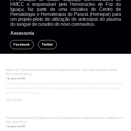
HMCC e responsável pelo Hemonúcleo de Foz do
Iguaçu, faz parte de uma iniciativa do Centro de
Hematologia e Hemoterapia do Paraná (Hemepar) para
um projeto-piloto de utilização de anticorpos do plasma
do sangue de curados do novo coronavírus.
Assessoria
Facebook
Twitter
Mais de 4 mil medicamentos emagrecedores são apreendidos pela
Receita Federal
7 de agosto de 2026
Fiscalizações realizadas na Aduana da Ponte Internacional da Amizade resultaram
na apreensão de medicamentos transportados por três mulheres e um estudante
de medicina do Paraguai
LEIA MAIS
Parque Nacional do Iguaçu terá programação especial para celebrar o
Dia dos Pais
7 de agosto de 2026