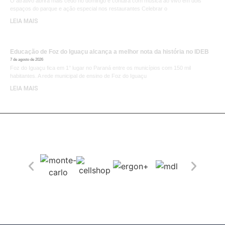
O atrativo abrirá mais cedo no domingo e contará com música ao vivo em dois
espaços do parque e ação especial nos restaurantes Celebrar o
LEIA MAIS
Educação de Foz do Iguaçu alcança a melhor nota da história no IDEB
7 de agosto de 2026
Foz do Iguaçu fica em 1° lugar no Paraná entre os municípios com 150 mil
habitantes. A rede municipal de ensino de Foz do Iguaçu
LEIA MAIS