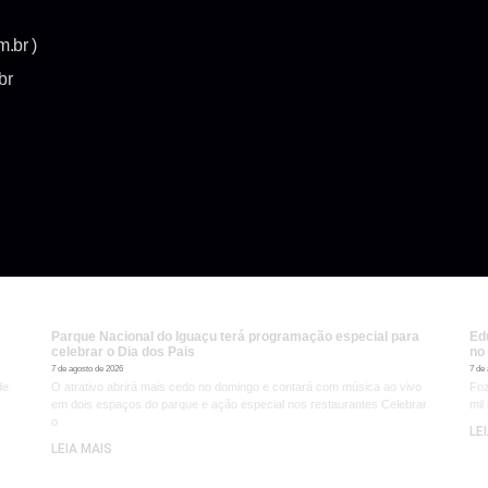
m.br )
br
Parque Nacional do Iguaçu terá programação especial para
Ed
celebrar o Dia dos Pais
no
7 de agosto de 2026
7 de
de
O atrativo abrirá mais cedo no domingo e contará com música ao vivo
Foz
em dois espaços do parque e ação especial nos restaurantes Celebrar
mil
o
LE
LEIA MAIS