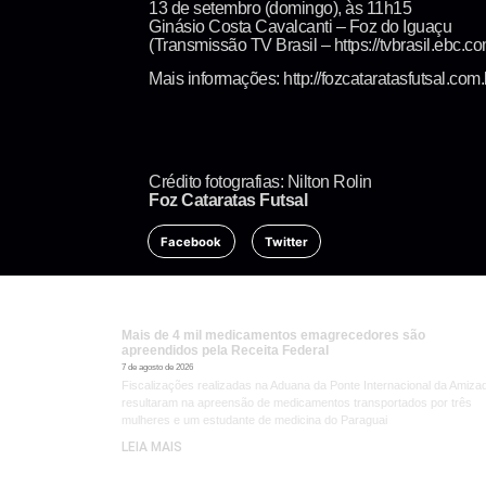
13 de setembro (domingo), às 11h15
Ginásio Costa Cavalcanti – Foz do Iguaçu
(Transmissão TV Brasil – https://tvbrasil.ebc.co
Mais informações: http://fozcataratasfutsal.com.
Crédito fotografias: Nilton Rolin
Foz Cataratas Futsal
Facebook
Twitter
Mais de 4 mil medicamentos emagrecedores são
apreendidos pela Receita Federal
7 de agosto de 2026
Fiscalizações realizadas na Aduana da Ponte Internacional da Amiza
resultaram na apreensão de medicamentos transportados por três
mulheres e um estudante de medicina do Paraguai
LEIA MAIS