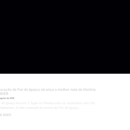
ucação de Foz do Iguaçu alcança a melhor nota da história
 IDEB
 agosto de 2026
 do Iguaçu fica em 1° lugar no Paraná entre os municípios com 150
 habitantes. A rede municipal de ensino de Foz do Iguaçu
IA MAIS