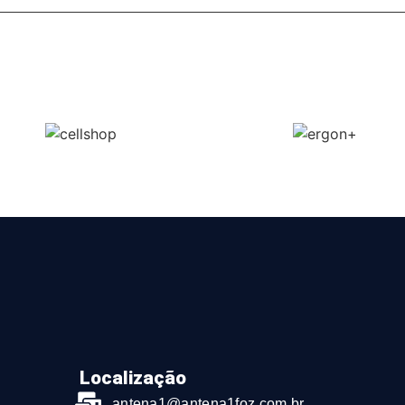
Localização
antena1@antena1foz.com.br