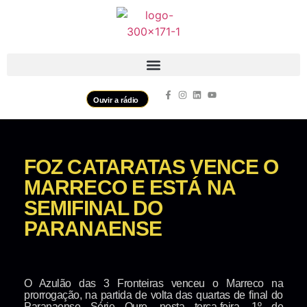
Ouvir a rádio
FOZ CATARATAS VENCE O
MARRECO E ESTÁ NA
SEMIFINAL DO
PARANAENSE
O Azulão das 3 Fronteiras venceu o Marreco na
prorrogação, na partida de volta das quartas de final do
Paranaense Série Ouro, nesta terça-feira, 1º de