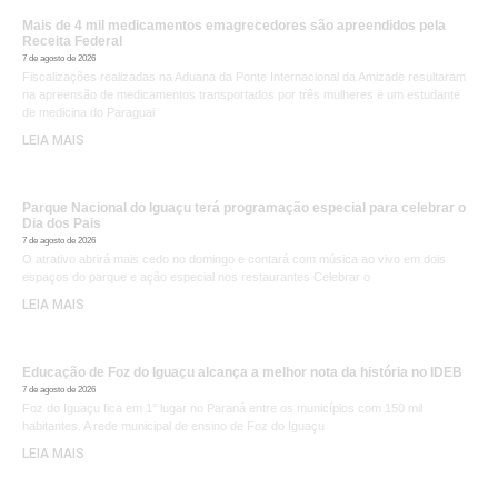
Mais de 4 mil medicamentos emagrecedores são apreendidos pela
Receita Federal
7 de agosto de 2026
Fiscalizações realizadas na Aduana da Ponte Internacional da Amizade resultaram
na apreensão de medicamentos transportados por três mulheres e um estudante
de medicina do Paraguai
LEIA MAIS
Parque Nacional do Iguaçu terá programação especial para celebrar o
Dia dos Pais
7 de agosto de 2026
O atrativo abrirá mais cedo no domingo e contará com música ao vivo em dois
espaços do parque e ação especial nos restaurantes Celebrar o
LEIA MAIS
Educação de Foz do Iguaçu alcança a melhor nota da história no IDEB
7 de agosto de 2026
Foz do Iguaçu fica em 1° lugar no Paraná entre os municípios com 150 mil
habitantes. A rede municipal de ensino de Foz do Iguaçu
LEIA MAIS