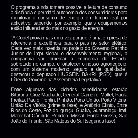
O programa ainda tornará possível a leitura de consumo
à distância e permitirá autonomia dos consumidores para
monitorar o consumo de energia em tempo real por
aplicativo, sabendo, por exemplo, quais equipamentos
estão influenciando mais no gasto de energia.
“A Copel prova mais uma vez porque é uma empresa de
referência e excelência para o país no setor elétrico.
Cada vez mais inserida no projeto do Governo Ratinho
Junior de impulsionar o desenvolvimento regional, a
companhia vai fomentar a economia do Estado,
sobretudo no campo, e fortalecer o nosso agronegócio,
com um sistema moderno, seguro e de qualidade”,
destacou o deputado HUSSEIN BAKRI (PSD), que é
Líder do Governo na Assembleia Legislativa.
Entre algumas das cidades beneficiadas estarão
Bituruna, Cruz Machado, General Carneiro, Mallet, Paula
Freitas, Paulo Frontin, Pinhão, Porto União, Porto Vitória,
União Da Vitória (primeira fase); e Antônio Olinto, Entre
Rios do Oeste, Foz do Iguaçu, Guaíra, Guaraniaçu, Irati,
Marechal Cândido Rondon, Missal, Ponta Grossa, São
João do Triunfo, São Mateus do Sul (segunda fase).