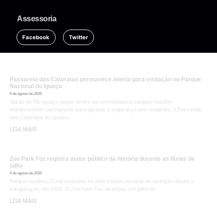
Assessoria
Facebook
Twitter
Passarela das Cataratas permanece aberta para visitação no Parque
Nacional do Iguaçu
6 de agosto de 2026
Vazão do Rio Iguaçu segue dentro da normalidade e equipes mantêm
monitoramento permanente para garantir a segurança dos visitantes. A Passarela
das Cataratas do Iguaçu,
LEIA MAIS
Zoo Park Foz registra maior público da história durante as férias de
julho
6 de agosto de 2026
Parque recebeu 23 mil visitantes no mês e bateu recorde de visitação desde a
inauguração, em 2018. O Zoo Park Foz alcançou, em julho de
LEIA MAIS