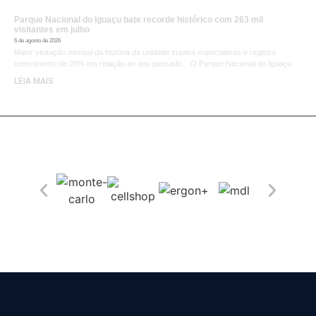
Parque Nacional do Iguaçu bate recorde histórico com 263 mil
visitantes em julho
6 de agosto de 2026
Maior visitação mensal da história da unidade supera expectativas e registra
crescimento de 20% em relação ao ano passado. O Parque Nacional do Iguaçu
LEIA MAIS