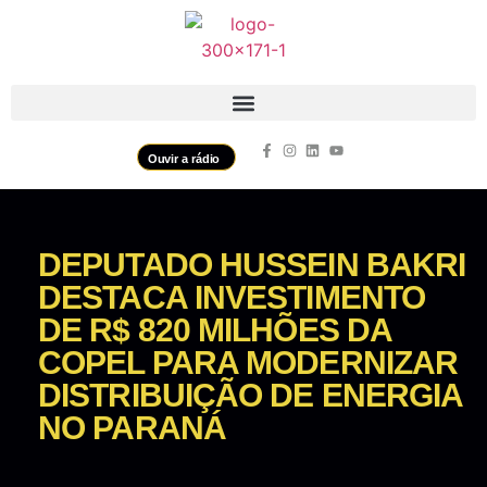
Ouvir a rádio
DEPUTADO HUSSEIN BAKRI
DESTACA INVESTIMENTO
DE R$ 820 MILHÕES DA
COPEL PARA MODERNIZAR
DISTRIBUIÇÃO DE ENERGIA
NO PARANÁ