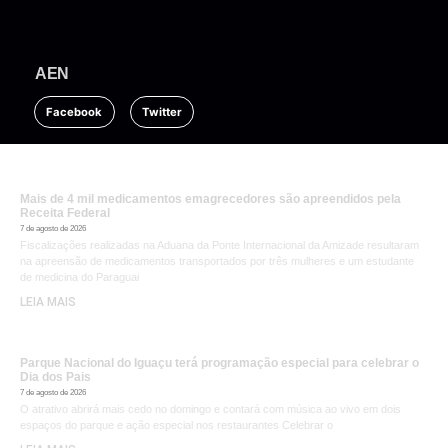
AEN
Facebook
Twitter
Mais de 4 mil medicamentos emagrecedores são apreendidos pela
Receita Federal
7 de agosto de 2026
Fiscalizações realizadas na Aduana da Ponte Internacional da Amizade resultaram
na apreensão de medicamentos transportados por três mulheres e um estudante
de medicina do Paraguai
LEIA MAIS
Parque Nacional do Iguaçu terá programação especial para celebrar o
Dia dos Pais
7 de agosto de 2026
O atrativo abrirá mais cedo no domingo e contará com música ao vivo em dois
espaços do parque e ação especial nos restaurantes Celebrar o