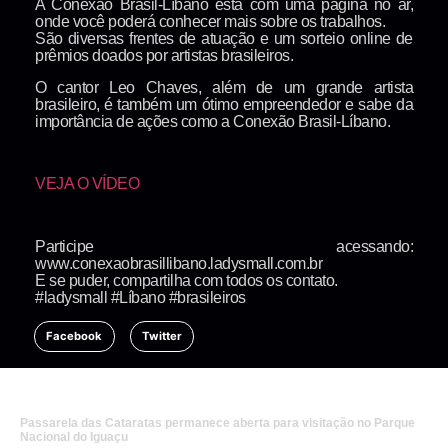
A Conexão Brasil-Líbano está com uma página no ar,
onde você poderá conhecer mais sobre os trabalhos.
São diversas frentes de atuação e um sorteio online de
prêmios doados por artistas brasileiros.
O cantor Leo Chaves, além de um grande artista
brasileiro, é também um ótimo empreendedor e sabe da
importância de ações como a Conexão Brasil-Líbano.
VEJA O VÍDEO
Participe acessando:
www.conexaobrasillibano.ladysmall.com.br
E se puder, compartilha com todos os contato.
#ladysmall #Líbano #brasileiros
Facebook
Twitter
Passarela das Cataratas permanece aberta para visitação no Parque
Nacional do Iguaçu