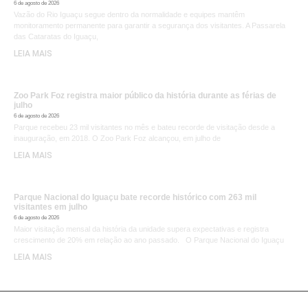
6 de agosto de 2026
Vazão do Rio Iguaçu segue dentro da normalidade e equipes mantêm
monitoramento permanente para garantir a segurança dos visitantes. A Passarela
das Cataratas do Iguaçu,
LEIA MAIS
Zoo Park Foz registra maior público da história durante as férias de
julho
6 de agosto de 2026
Parque recebeu 23 mil visitantes no mês e bateu recorde de visitação desde a
inauguração, em 2018. O Zoo Park Foz alcançou, em julho de
LEIA MAIS
Parque Nacional do Iguaçu bate recorde histórico com 263 mil
visitantes em julho
6 de agosto de 2026
Maior visitação mensal da história da unidade supera expectativas e registra
crescimento de 20% em relação ao ano passado. O Parque Nacional do Iguaçu
LEIA MAIS