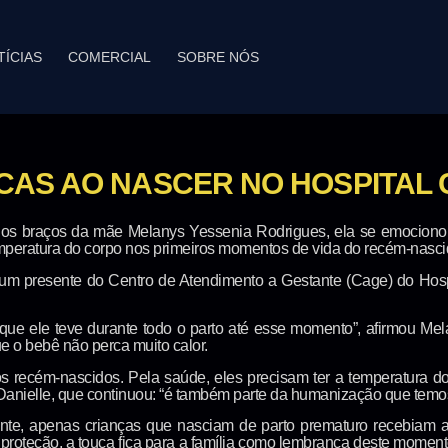
TÍCIAS
COMERCIAL
SOBRE NÓS
AS AO NASCER NO HOSPITAL 
os braços da mãe Melanys Yessenia Rodrigues, ela se emocionou
emperatura do corpo nos primeiros momentos de vida do recém-nasci
 um presente do Centro de Atendimento a Gestante (Cage) do Hosp
que ele teve durante todo o parto até esse momento”, afirmou Mel
 o bebê não perca muito calor.
recém-nascidos. Pela saúde, eles precisam ter a temperatura do c
anielle, que continuou: “é também parte da humanização que temo
lmente, apenas crianças que nasciam de parto prematuro recebiam
 proteção, a touca fica para a família como lembrança deste mome