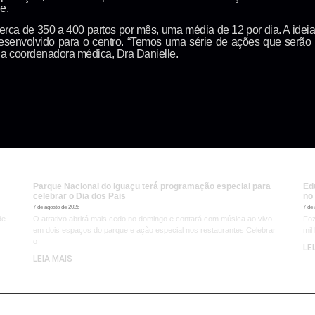
e.
cerca de 350 a 400 partos por mês, uma média de 12 por dia. A ide
esenvolvido para o centro. “Temos uma série de ações que serã
u a coordenadora médica, Dra Danielle.
Parque Nacional do Iguaçu terá programação especial para
Ed
celebrar o Dia dos Pais
no
7 de agosto de 2026
7 de
de
O atrativo abrirá mais cedo no domingo e contará com música ao vivo
Foz
em dois espaços do parque e ação especial nos restaurantes Celebrar
mil
o
LE
LEIA MAIS