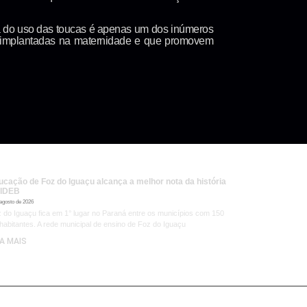
ia do uso das toucas é apenas um dos inúmeros
o implantadas na maternidade e que promovem
ucação de Foz do Iguaçu alcança a melhor nota da história
 IDEB
 agosto de 2026
 do Iguaçu fica em 1° lugar no Paraná entre os municípios com 150
 habitantes. A rede municipal de ensino de Foz do Iguaçu
IA MAIS