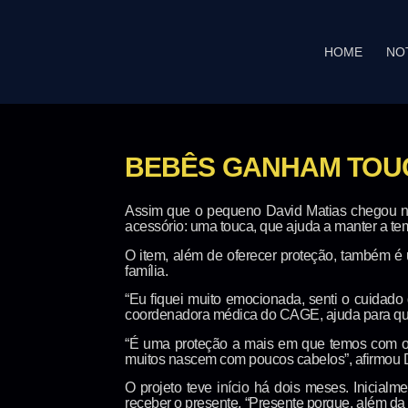
HOME
NO
BEBÊS GANHAM TOUC
Assim que o pequeno David Matias chegou n
acessório: uma touca, que ajuda a manter a t
O item, além de oferecer proteção, também é
família.
“Eu fiquei muito emocionada, senti o cuidado 
coordenadora médica do CAGE, ajuda para que
“É uma proteção a mais em que temos com os 
muitos nascem com poucos cabelos”, afirmou D
O projeto teve início há dois meses. Inicia
receber o presente. “Presente porque, além da