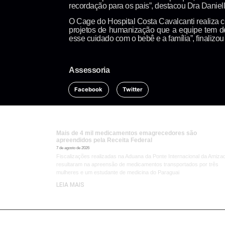
recordação para os pais”, destacou Dra Daniell
O Cage do Hospital Costa Cavalcanti realiza 
projetos de humanização que a equipe tem d
esse cuidado com o bebê e a família”, finalizo
Assessoria
Facebook
Twitter
Mais de 4 mil medicamentos emagrecedores são
apreendidos pela Receita Federal
7 de agosto de 2026
Fiscalizações realizadas na Aduana da Ponte Internacional da Amiza
resultaram na apreensão de medicamentos transportados por três
mulheres e um estudante de medicina do Paraguai
LEIA MAIS