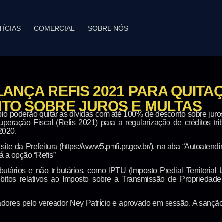
TÍCIAS
COMERCIAL
SOBRE NÓS
LANÇA REFIS 2021 PARA QUITA
NTO SOBRE JUROS E MULTAS
 poderão quitar as dívidas com até 100% de desconto sobre juros 
eração Fiscal (Refis 2021) para a regularização de créditos tribu
2020.
ite da Prefeitura (https://www5.pmfi.pr.gov.br/), na aba “Autoatend
 a opção “Refis”.
ibutários e não tributários, como IPTU (Imposto Predial Territori
itos relativos ao Imposto sobre a Transmissão de Propriedade I
ores pelo vereador Ney Patrício e aprovado em sessão. A sanção p