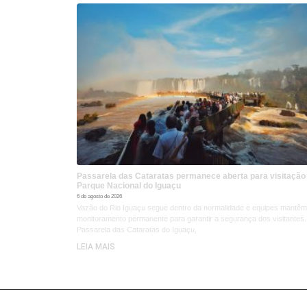
Passarela das Cataratas permanece aberta para visitação
Parque Nacional do Iguaçu
6 de agosto de 2026
Vazão do Rio Iguaçu segue dentro da normalidade e equipes mantêm
monitoramento permanente para garantir a segurança dos visitantes.
Passarela das Cataratas do Iguaçu,
LEIA MAIS