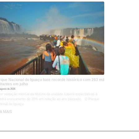
rque Nacional do Iguaçu bate recorde histórico com 263 mil
itantes em julho
 agosto de 2026
or visitação mensal da história da unidade supera expectativas e
istra crescimento de 20% em relação ao ano passado. O Parque
ional do Iguaçu
IA MAIS