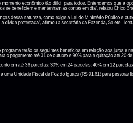
te momento econômico tão difícil para todos. Entendemos que a o
os se beneficiem e mantenham as contas em dia”, relatou Chico Bras
anças dessa natureza, como exige a Lei do Ministério Público e outr
a dívida protestada”, afirmou a secretária da Fazenda, Salete Horst.
programa terão os seguintes benefícios em relação aos juros e m
ara o pagamento até 31 de outubro e 90% para a quitação até 20 d
onto em até 36 parcelas; 30% em 24 parcelas; 40% em 12 parcelas
r a uma Unidade Fiscal de Foz do Iguaçu (R$ 91,61) para pessoas físi