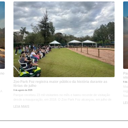
 no
Pa
vis
Zoo Park Foz registra maior público da história durante as
6 de
férias de julho
Mai
6 de agosto de 2026
 A
reg
Parque recebeu 23 mil visitantes no mês e bateu recorde de visitação
Nac
desde a inauguração, em 2018. O Zoo Park Foz alcançou, em julho de
LE
LEIA MAIS