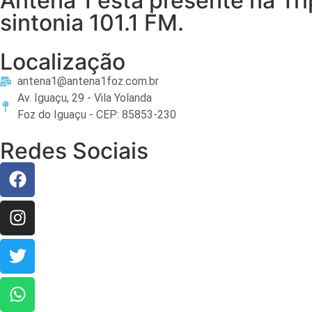
Antena 1 está presente na Tr
sintonia 101.1 FM.
Localização
antena1@antena1foz.com.br
Av. Iguaçu, 29 - Vila Yolanda
Foz do Iguaçu - CEP: 85853-230
Redes Sociais