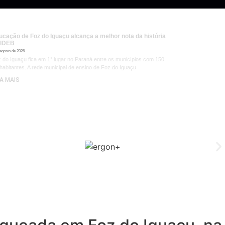
ucação de Foz do Iguaçu alcança a melhor nota da história
 IDEB
 agosto de 2026
 do Iguaçu fica em 1° lugar no Paraná entre os municípios com 150
 habitantes. A rede municipal de ensino de Foz do Iguaçu
IA MAIS