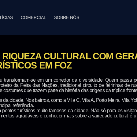
TÍCIAS
COMERCIAL
SOBRE NÓS
M RIQUEZA CULTURAL COM GER
ÍSTICOS EM FOZ
u transformam-se em um corredor da diversidade. Quem passa por
 roteiro da Feira das Nações, tradicional circuito de feirinhas d
ostumes que trazem parte da história das origens da tríplice fronte
s da cidade. Nos bairros, como a Vila C, Vila A, Porto Meira, Vila Y
cipal referência.
m pontos turísticos muito famosos da cidade. Não só para os vis
ntos agradáveis e conhecer mais sobre a variedade cultural é um 