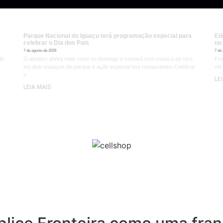
Parque Nacional do Iguaçu terá programação especial para
Ed
celebrar o Dia dos Pais
no
7 de agosto de 2026
7 de
de
O atrativo abrirá mais cedo no domingo e contará com música ao vivo
Foz
em dois espaços do parque e ação especial nos restaurantes Celebrar
mil
o
LE
LEIA MAIS