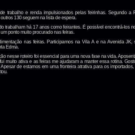
de trabalho e renda impulsionados pelas feirinhas. Segundo a 
e outros 130 seguem na lista de espera.
rabalham há 17 anos como feirantes. É possível encontrá-los no 
, um ponto muito procurado nas feiras.
mentação nas feiras. Participamos na Vila A e na Avenida JK, se
onta Edma.
o nesse roteiro foi essencial para uma nova fase na vida. Aposent
i muito ativa e as feiras me ajudaram a manter essa rotina. Gos
. Apesar de estamos em uma fronteira atrativa para os importado
tou.