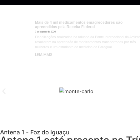
Mais de 4 mil medicamentos emagrecedores são
apreendidos pela Receita Federal
7 de agosto de 2026
Fiscalizações realizadas na Aduana da Ponte Internacional da Amiza
resultaram na apreensão de medicamentos transportados por três
mulheres e um estudante de medicina do Paraguai
LEIA MAIS
Antena 1 - Foz do Iguaçu