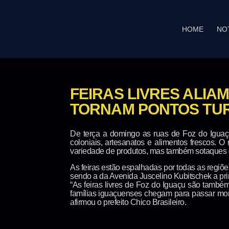
HOME
NO
FEIRAS LIVRES ALIA
TORNAM PONTOS TUR
De terça a domingo as ruas de Foz do Iguaç
coloniais, artesanatos e alimentos frescos. O
variedade de produtos, mas também sotaques e c
As feiras estão espalhadas por todas as regiõe
sendo a da Avenida Juscelino Kubitschek a prin
“As feiras livres de Foz do Iguaçu são també
famílias iguaçuenses chegam para passar mome
afirmou o prefeito Chico Brasileiro.