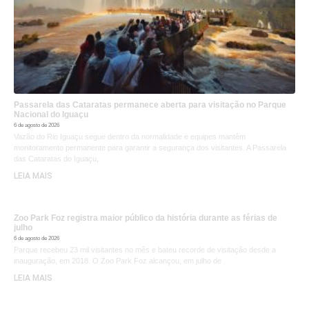
Passarela das Cataratas permanece aberta para visitação no Parque
Nacional do Iguaçu
6 de agosto de 2026
Vazão do Rio Iguaçu segue dentro da normalidade e equipes mantêm
monitoramento permanente para garantir a segurança dos visitantes. A Passarela
das Cataratas do Iguaçu,
LEIA MAIS
Zoo Park Foz registra maior público da história durante as férias de
julho
6 de agosto de 2026
Parque recebeu 23 mil visitantes no mês e bateu recorde de visitação desde a
inauguração, em 2018. O Zoo Park Foz alcançou, em julho de
LEIA MAIS