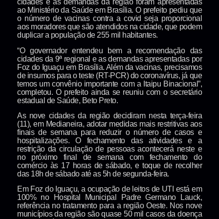
cidades e as demandas da região foram apresentadas
ao Ministério da Saúde em Brasília. O prefeito pediu que
o número de vacinas contra a covid seja proporcional
aos moradores que são atendidos na cidade, que podem
duplicar a população de 255 mil habitantes.
“O governador entendeu bem a recomendação das
cidades da 9ª regional e as demandas apresentadas por
Foz do Iguaçu em Brasília. Além da vacinas, precisamos
de insumos para o teste (RT-PCR) do coronavírus, já que
temos um convênio importante com a Itaipu Binacional”,
completou. O prefeito ainda se reuniu com o secretário
estadual de Saúde, Beto Preto.
As nove cidades da região decidiram nesta terça-feira
(11), em Medianeira, adotar medidas mais restritivas aos
finais de semana para reduzir o número de casos e
hospitalizações. O fechamento das atividades e a
restrição da circulação de pessoas acontecerá neste e
no próximo final de semana com fechamento do
comércio às 17 horas de sábado, e toque de recolher
das 18h de sábado até as 5h de segunda-feira.
Em Foz do Iguaçu, a ocupação de leitos de UTI está em
100% no Hospital Municipal Padre Germano Lauck,
referência no tratamento para a região Oeste. Nos nove
municípios da região são quase 50 mil casos da doença