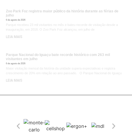
Zoo Park Foz registra maior público da história durante as férias de
julho
6 de agosto de 2026
Parque recebeu 23 mil visitantes no mês e bateu recorde de visitação desde a
inauguração, em 2018. O Zoo Park Foz alcançou, em julho de
LEIA MAIS
Parque Nacional do Iguaçu bate recorde histórico com 263 mil
visitantes em julho
6 de agosto de 2026
Maior visitação mensal da história da unidade supera expectativas e registra
crescimento de 20% em relação ao ano passado. O Parque Nacional do Iguaçu
LEIA MAIS