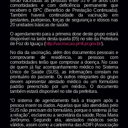
serão vacinadas as pessoas entre 55 e 59 anos com
comorbidades e com deficiência permanente que
recebem o BPC (Benefício de Prestação Continuada).
Também haverá continuidade da vacinação em
gestantes, puérperas, forças de segurança e idosos nas
20 unidades básicas de saúde.
O agendamento para a primeira dose deste grupo estará
disponível na tarde desta quarta (05) no site da Prefeitura
de Foz do Iguaçu (
http://vacinacao.pmfi.pr.gov.br/
).
No dia da vacinação, além dos documentos pessoais e
comprovante de residência, as pessoas com
comorbidades terão que comprovar a doença. No caso
de quem já faz acompanhamento médico no Sistema
Único de Saúde (SUS), as informações constam no
prontuário do paciente. Os outros integrantes do grupo
devem apresentar atestado médico ou um formulário
padrão preenchido por um médico. O documento
também estará disponível no site da prefeitura.
“O sistema de agendamento fará a triagem após a
pessoa inserir os dados. Aquelas que são atendidas pelo
SUS não precisam do formulário, porque o sistema já faz
a relação”, esclareceu a secretária da saúde, Rosa Maria
Jerônymo. Segundo ela, atestados médicos serão
válidos, assim como a carteirinha das ADIFI (Associação