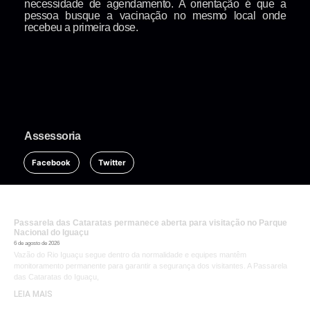
necessidade de agendamento. A orientação é que a
pessoa busque a vacinação no mesmo local onde
recebeu a primeira dose.
Assessoria
Facebook
Twitter
Passarela das Cataratas permanece aberta para visitação no Parque
Nacional do Iguaçu
6 de agosto de 2026
Vazão do Rio Iguaçu segue dentro da normalidade e equipes mantêm
monitoramento permanente para garantir a segurança dos visitantes. A Passarela
das Cataratas do Iguaçu,
LEIA MAIS