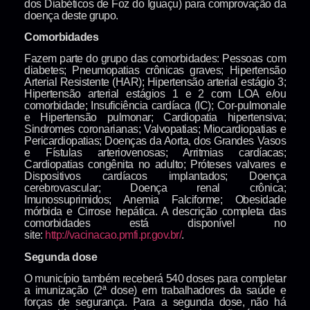
dos Diabéticos de Foz do Iguaçu) para comprovação da
doença deste grupo.
Comorbidades
Fazem parte do grupo das comorbidades: Pessoas com
diabetes; Pneumopatias crônicas graves; Hipertensão
Arterial Resistente (HAR); Hipertensão arterial estágio 3;
Hipertensão arterial estágios 1 e 2 com LOA e/ou
comorbidade; Insuficiência cardíaca (IC); Cor-pulmonale
e Hipertensão pulmonar; Cardiopatia hipertensiva;
Sindromes coronarianas; Valvopatias; Miocardiopatias e
Pericardiopatias; Doenças da Aorta, dos Grandes Vasos
e Fístulas arteriovenosas; Arritmias cardíacas;
Cardiopatias congênita no adulto; Próteses valvares e
Dispositivos cardíacos implantados; Doença
cerebrovascular; Doença renal crônica;
Imunossuprimidos; Anemia Falciforme; Obesidade
mórbida e Cirrose hepática. A descrição completa das
comorbidades está disponível no
site:
http://vacinacao.pmfi.pr.gov.br/
.
Segunda dose
O município também receberá 540 doses para completar
a imunização (2ª dose) em trabalhadores da saúde e
forças de segurança. Para a segunda dose, não há