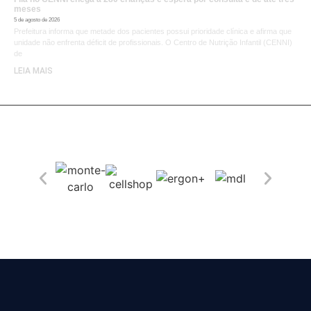
meses
5 de agosto de 2026
Prefeitura informa que metade dos pacientes possui prioridade clínica e afirma que
unidade não enfrenta déficit de profissionais. O Centro de Nutrição Infantil (CENNI)
de
LEIA MAIS