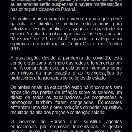
aulas remotas serão suspensas e haverá manifestações
nas principais cidades do Paraná.
Os profissionais cobram do governo a pauta que prevê
garantia de direitos e medidas educacionais para
valorizar a escola pública e assegurar a qualidade do
ensino. A data da mobilização marca os seis anos do
“Massacre de 29 de Abril”, quando a categoria foi
reprimida com violência no Centro Cívico, em Curitiba
(PR).
A paralisação, devido à pandemia de covid-19, está
sendo organizada por meio das redes e ferramentas on-
line. A comunidade escolar está sendo informada sobre
os motivos da manifestação e as reivindicações de
professores e funcionários de colégios do estado.
Os profissionais da educação estão há cinco anos sem
reposição das perdas da inflação sobre os salários, um
direito de todos os trabalhadores. As progressões e
promoções também foram congeladas. Educadores
enfrentam uma das piores reduções do poder aquisitivo,
resultado da alta dos preços e contenção salarial.
O Governo do Paraná quer substituir agentes
educacionais por empresas terceirizadas. A gestão
ameaça demitir 9,7 mil funcionários de escolas neste