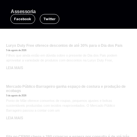
Assessoria
Facebook
Twitter
Luryx Duty Free oferece descontos de até 30% para o Dia dos Pais
5 de agosto de 2026
Filhos que ainda estão em dúvida sobre o presente de Dia dos Pais podem
aproveitar a variedade de produtos com descontos na Luryx Duty Free,
LEIA MAIS
Mercado Público Barrageiro ganha espaço de costura e produção de
ecobags
5 de agosto de 2026
Ponto de Mãe oferece consertos de roupas, pequenos ajustes e bolsas
sustentáveis produzidas com tecidos reaproveitados. O Mercado Público
Barrageiro passou a contar com um
LEIA MAIS
Fila no CENNI chega a 280 crianças e espera por consulta é de até três