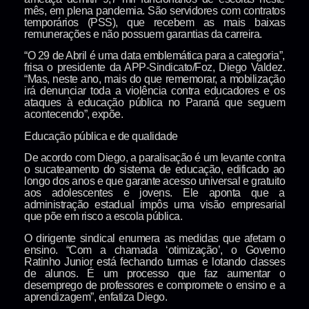
mês, em plena pandemia. São servidores com contratos
temporários (PSS), que recebem as mais baixas
remunerações e não possuem garantias da carreira.
“O 29 de Abril é uma data emblemática para a categoria”,
frisa o presidente da APP-Sindicato/Foz, Diego Valdez.
“Mas, neste ano, mais do que rememorar, a mobilização
irá denunciar toda a violência contra educadores e os
ataques à educação pública no Paraná que seguem
acontecendo”, expõe.
Educação pública e de qualidade
De acordo com Diego, a paralisação é um levante contra
o sucateamento do sistema de educação, edificado ao
longo dos anos e que garante acesso universal e gratuito
aos adolescentes e jovens. Ele aponta que a
administração estadual impôs uma visão empresarial
que põe em risco a escola pública.
O dirigente sindical enumera as medidas que afetam o
ensino. “Com a chamada ‘otimização’, o Governo
Ratinho Junior está fechando turmas e lotando classes
de alunos. É um processo que faz aumentar o
desemprego de professores e compromete o ensino e a
aprendizagem”, enfatiza Diego.