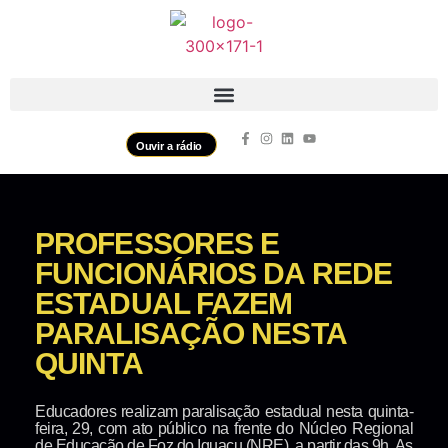
Ouvir a rádio
PROFESSORES E
FUNCIONÁRIOS DA REDE
ESTADUAL FAZEM
PARALISAÇÃO NESTA
QUINTA
Educadores realizam paralisação estadual nesta quinta-
feira, 29, com ato público na frente do Núcleo Regional
de Educação de Foz do Iguaçu (NRE), a partir das 9h. As