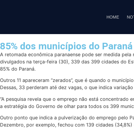
HOME
NO
85% dos municípios do Paraná 
A retomada econômica paranaense pode ser medida pela 
divulgados na terça-feira (30), 339 das 399 cidades do E
85% do Paraná.
Outros 11 apareceram “zerados”, que é quando o municípi
Dessas, 33 perderam até dez vagas, o que indica variaçã
“A pesquisa revela que o emprego não está concentrado e
a estratégia do Governo de olhar para todos os 399 municí
Outro ponto que indica a pulverização do emprego pelo Pa
Dezembro, por exemplo, fechou com 139 cidades (34,8%) c