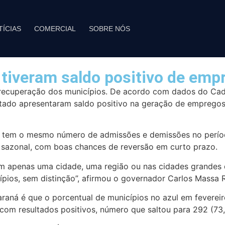
TÍCIAS
COMERCIAL
SOBRE NÓS
tiveram saldo positivo de emp
recuperação dos municípios. De acordo com dados do Ca
stado apresentaram saldo positivo na geração de empregos
o tem o mesmo número de admissões e demissões no períod
o sazonal, com boas chances de reversão em curto prazo.
m apenas uma cidade, uma região ou nas cidades grandes 
pios, sem distinção”, afirmou o governador Carlos Massa R
raná é que o porcentual de municípios no azul em fevereir
om resultados positivos, número que saltou para 292 (73,