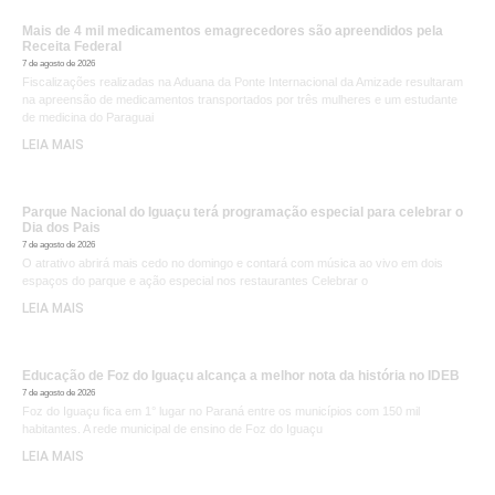
Mais de 4 mil medicamentos emagrecedores são apreendidos pela
Receita Federal
7 de agosto de 2026
Fiscalizações realizadas na Aduana da Ponte Internacional da Amizade resultaram
na apreensão de medicamentos transportados por três mulheres e um estudante
de medicina do Paraguai
LEIA MAIS
Parque Nacional do Iguaçu terá programação especial para celebrar o
Dia dos Pais
7 de agosto de 2026
O atrativo abrirá mais cedo no domingo e contará com música ao vivo em dois
espaços do parque e ação especial nos restaurantes Celebrar o
LEIA MAIS
Educação de Foz do Iguaçu alcança a melhor nota da história no IDEB
7 de agosto de 2026
Foz do Iguaçu fica em 1° lugar no Paraná entre os municípios com 150 mil
habitantes. A rede municipal de ensino de Foz do Iguaçu
LEIA MAIS