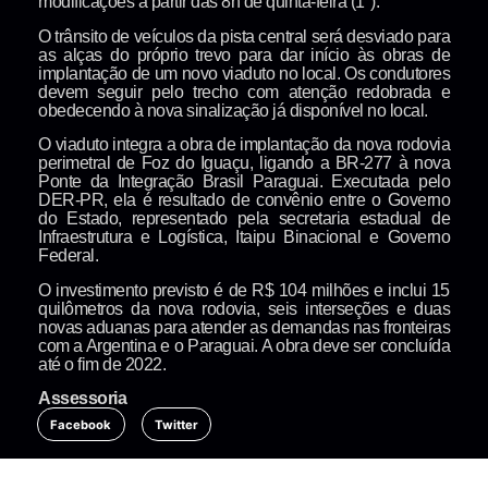
modificações a partir das 8h de quinta-feira (1°).
O trânsito de veículos da pista central será desviado para
as alças do próprio trevo para dar início às obras de
implantação de um novo viaduto no local. Os condutores
devem seguir pelo trecho com atenção redobrada e
obedecendo à nova sinalização já disponível no local.
O viaduto integra a obra de implantação da nova rodovia
perimetral de Foz do Iguaçu, ligando a BR-277 à nova
Ponte da Integração Brasil Paraguai. Executada pelo
DER-PR, ela é resultado de convênio entre o Governo
do Estado, representado pela secretaria estadual de
Infraestrutura e Logística, Itaipu Binacional e Governo
Federal.
O investimento previsto é de R$ 104 milhões e inclui 15
quilômetros da nova rodovia, seis interseções e duas
novas aduanas para atender as demandas nas fronteiras
com a Argentina e o Paraguai. A obra deve ser concluída
até o fim de 2022.
Assessoria
Facebook
Twitter