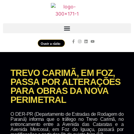
Ouvir a rádio
TREVO CARIMÃ, EM FOZ,
PASSA POR ALTERAÇÕES
PARA OBRAS DA NOVA
PERIMETRAL
O DER-PR (Departamento de Estradas de Rodagem do
Paraná) informa que o tráfego no Trevo Carimã, no
entroncamento entre a Avenida das Cataratas e a
Avenida Mercosul, em Foz do Iguaçu, passará por