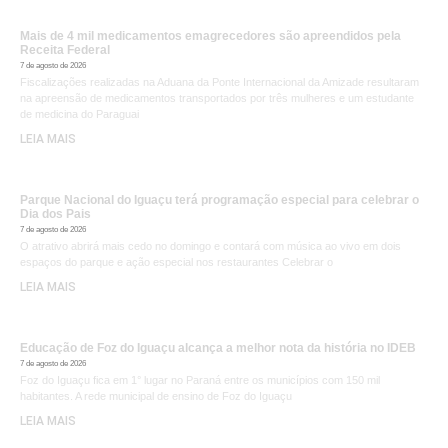
Mais de 4 mil medicamentos emagrecedores são apreendidos pela
Receita Federal
7 de agosto de 2026
Fiscalizações realizadas na Aduana da Ponte Internacional da Amizade resultaram
na apreensão de medicamentos transportados por três mulheres e um estudante
de medicina do Paraguai
LEIA MAIS
Parque Nacional do Iguaçu terá programação especial para celebrar o
Dia dos Pais
7 de agosto de 2026
O atrativo abrirá mais cedo no domingo e contará com música ao vivo em dois
espaços do parque e ação especial nos restaurantes Celebrar o
LEIA MAIS
Educação de Foz do Iguaçu alcança a melhor nota da história no IDEB
7 de agosto de 2026
Foz do Iguaçu fica em 1° lugar no Paraná entre os municípios com 150 mil
habitantes. A rede municipal de ensino de Foz do Iguaçu
LEIA MAIS