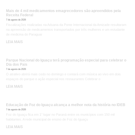
Mais de 4 mil medicamentos emagrecedores são apreendidos pela
Receita Federal
7 de agosto de 2026
Fiscalizações realizadas na Aduana da Ponte Internacional da Amizade resultaram
na apreensão de medicamentos transportados por três mulheres e um estudante
de medicina do Paraguai
LEIA MAIS
Parque Nacional do Iguaçu terá programação especial para celebrar o
Dia dos Pais
7 de agosto de 2026
O atrativo abrirá mais cedo no domingo e contará com música ao vivo em dois
espaços do parque e ação especial nos restaurantes Celebrar o
LEIA MAIS
Educação de Foz do Iguaçu alcança a melhor nota da história no IDEB
7 de agosto de 2026
Foz do Iguaçu fica em 1° lugar no Paraná entre os municípios com 150 mil
habitantes. A rede municipal de ensino de Foz do Iguaçu
LEIA MAIS