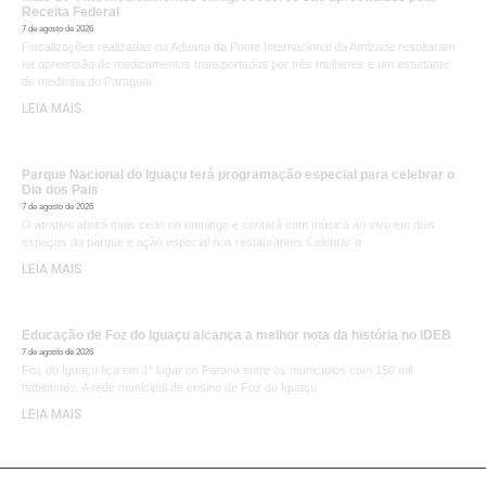
Receita Federal
7 de agosto de 2026
Fiscalizações realizadas na Aduana da Ponte Internacional da Amizade resultaram
na apreensão de medicamentos transportados por três mulheres e um estudante
de medicina do Paraguai
LEIA MAIS
Parque Nacional do Iguaçu terá programação especial para celebrar o
Dia dos Pais
7 de agosto de 2026
O atrativo abrirá mais cedo no domingo e contará com música ao vivo em dois
espaços do parque e ação especial nos restaurantes Celebrar o
LEIA MAIS
Educação de Foz do Iguaçu alcança a melhor nota da história no IDEB
7 de agosto de 2026
Foz do Iguaçu fica em 1° lugar no Paraná entre os municípios com 150 mil
habitantes. A rede municipal de ensino de Foz do Iguaçu
LEIA MAIS