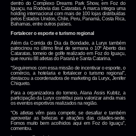
dentro do Complexo Dreams Park Show, em Foz do
Iguaçu, na Rodovia das Cataratas. A marca integra uma
holding internacional com mais de 100 lojas distribuídas
pelos Estados Unidos, Chile, Peru, Panamá, Costa Rica,
Bahamas, entre outros países.
Fortalecer o esporte e turismo regional
Além da Corrida do Dia da Bondade, a Luryx também
patrocinou no último final de semana o 10º Aberto das
Cataratas, torneio de golfe realizado em Foz do Iguaçu,
que reuniu 88 atletas do Paraná e Santa Catarina.
“Seguiremos com essa missão de incentivar o esporte, o
comércio, a hotelaria e fortalecer o turismo regional”,
destacou a coordenadora de marketing da Luryx, Jenifer
Chiqueto.
Para a organizadora do torneio, Alana Assis Kubtiz, a
participação da Luryx contribui para valorizar ainda mais
os eventos esportivos realizados na região.
“Os atletas vêm para competir, se desafiar e também
aproveitar as belezas e atrações das cidades-sede.
Fomos muito bem acolhidos aqui em Foz do Iguaçu”,
comentou.