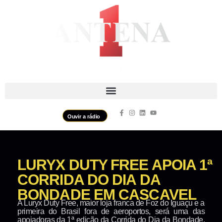
Ouvir a rádio
LURYX DUTY FREE APOIA 1ª
CORRIDA DO DIA DA
BONDADE EM CASCAVEL
A Luryx Duty Free, maior loja franca de Foz do Iguaçu e a
primeira do Brasil fora de aeroportos, será uma das
apoiadoras da 1ª edição da Corrida do Dia da Bondade,