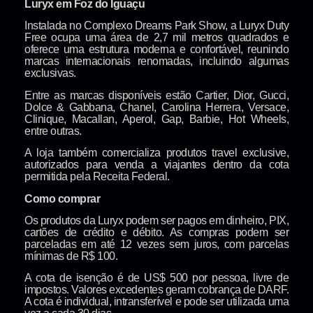
Luryx em Foz do Iguaçu
Instalada no Complexo Dreams Park Show, a Luryx Duty
Free ocupa uma área de 2,7 mil metros quadrados e
oferece uma estrutura moderna e confortável, reunindo
marcas internacionais renomadas, incluindo algumas
exclusivas.
Entre as marcas disponíveis estão Cartier, Dior, Gucci,
Dolce & Gabbana, Chanel, Carolina Herrera, Versace,
Clinique, Macallan, Aperol, Gap, Barbie, Hot Wheels,
entre outras.
A loja também comercializa produtos travel exclusive,
autorizados para venda a viajantes dentro da cota
permitida pela Receita Federal.
Como comprar
Os produtos da Luryx podem ser pagos em dinheiro, PIX,
cartões de crédito e débito. As compras podem ser
parceladas em até 12 vezes sem juros, com parcelas
mínimas de R$ 100.
A cota de isenção é de US$ 500 por pessoa, livre de
impostos. Valores excedentes geram cobrança de DARF.
A cota é individual, intransferível e pode ser utilizada uma