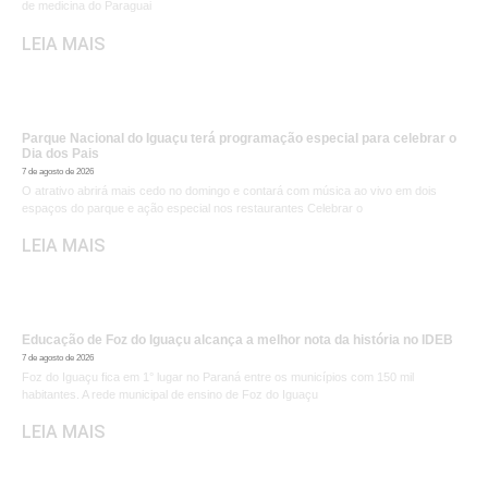
de medicina do Paraguai
LEIA MAIS
Parque Nacional do Iguaçu terá programação especial para celebrar o
Dia dos Pais
7 de agosto de 2026
O atrativo abrirá mais cedo no domingo e contará com música ao vivo em dois
espaços do parque e ação especial nos restaurantes Celebrar o
LEIA MAIS
Educação de Foz do Iguaçu alcança a melhor nota da história no IDEB
7 de agosto de 2026
Foz do Iguaçu fica em 1° lugar no Paraná entre os municípios com 150 mil
habitantes. A rede municipal de ensino de Foz do Iguaçu
LEIA MAIS