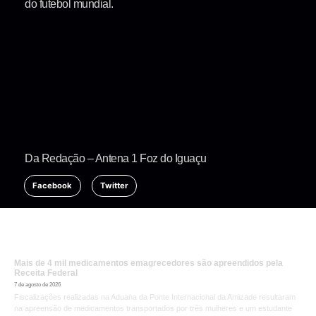
do futebol mundial.
Da Redação – Antena 1 Foz do Iguaçu
Facebook
Twitter
Mais de 4 mil medicamentos emagrecedores são apreendidos pela
Receita Federal
7 de agosto de 2026
Fiscalizações realizadas na Aduana da Ponte Internacional da Amizade resultaram
na apreensão de medicamentos transportados por três mulheres e um estudante