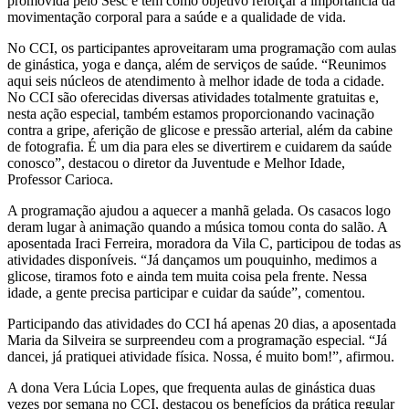
promovida pelo Sesc e tem como objetivo reforçar a importância da
movimentação corporal para a saúde e a qualidade de vida.
No CCI, os participantes aproveitaram uma programação com aulas
de ginástica, yoga e dança, além de serviços de saúde. “Reunimos
aqui seis núcleos de atendimento à melhor idade de toda a cidade.
No CCI são oferecidas diversas atividades totalmente gratuitas e,
nesta ação especial, também estamos proporcionando vacinação
contra a gripe, aferição de glicose e pressão arterial, além da cabine
de fotografia. É um dia para eles se divertirem e cuidarem da saúde
conosco”, destacou o diretor da Juventude e Melhor Idade,
Professor Carioca.
A programação ajudou a aquecer a manhã gelada. Os casacos logo
deram lugar à animação quando a música tomou conta do salão. A
aposentada Iraci Ferreira, moradora da Vila C, participou de todas as
atividades disponíveis. “Já dançamos um pouquinho, medimos a
glicose, tiramos foto e ainda tem muita coisa pela frente. Nessa
idade, a gente precisa participar e cuidar da saúde”, comentou.
Participando das atividades do CCI há apenas 20 dias, a aposentada
Maria da Silveira se surpreendeu com a programação especial. “Já
dancei, já pratiquei atividade física. Nossa, é muito bom!”, afirmou.
A dona Vera Lúcia Lopes, que frequenta aulas de ginástica duas
vezes por semana no CCI, destacou os benefícios da prática regular