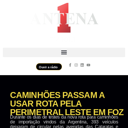
Ouvir a rádio
CAMINHÕES PASSAM A
USAR ROTA PELA
PERIMETRAL LESTE EM FOZ
Durante os dias de testes da nova rota para caminhões
de importação vindos da Argentina, 393 veículos
deixaram de circular pelas avenidas das Cataratas e