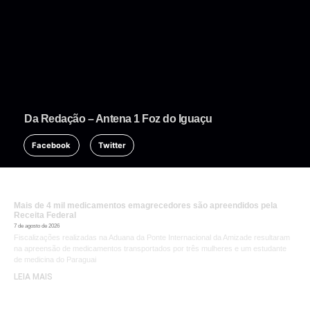
Da Redação – Antena 1 Foz do Iguaçu
Facebook
Twitter
Mais de 4 mil medicamentos emagrecedores são apreendidos pela
Receita Federal
7 de agosto de 2026
Fiscalizações realizadas na Aduana da Ponte Internacional da Amizade resultaram
na apreensão de medicamentos transportados por três mulheres e um estudante
de medicina do Paraguai
LEIA MAIS