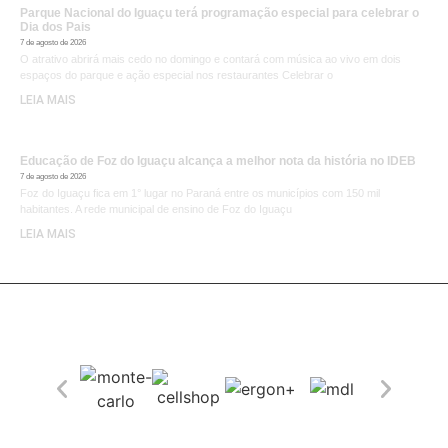
Parque Nacional do Iguaçu terá programação especial para celebrar o
Dia dos Pais
7 de agosto de 2026
O atrativo abrirá mais cedo no domingo e contará com música ao vivo em dois
espaços do parque e ação especial nos restaurantes Celebrar o
LEIA MAIS
Educação de Foz do Iguaçu alcança a melhor nota da história no IDEB
7 de agosto de 2026
Foz do Iguaçu fica em 1° lugar no Paraná entre os municípios com 150 mil
habitantes. A rede municipal de ensino de Foz do Iguaçu
LEIA MAIS