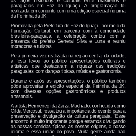
os laços históricos e culturais entre brasileiros e
paraguaios em Foz do Iguaçu. A programação foi
realizada em conjunto com uma edição especial noturna
da Feirinha da JK.
Promovida pela Prefeitura de Foz do Iguaçu, por meio da
Fundação Cultural, em parceria com a comunidade
brasileira-paraguaia, a celebração contou com a
presença do prefeito General Silva e Luna e reuniu
moradores e turistas.
Pela primeira vez realizada na região central da cidade,
a festa levou ao público apresentações culturais e
artísticas que destacaram a riqueza das tradições
paraguaias, com danças típicas, música e gastronomia.
Durante e após as apresentações, o público também
pôde aproveitar a edição especial da Feirinha da JK,
com diversas opções gastronômicas e produtos
artesanais.
A artista Hermenegilda Zarza Machado, conhecida como
Gilda Mercosul, ressaltou a importância do evento para a
preservação e divulgação da cultura paraguaia. “Esse
encontro é muito importante porque estamos divulgando
as nossas comidas típicas, as nossas origens, o nosso
idioma e essa união do povo. Muita gente ainda não