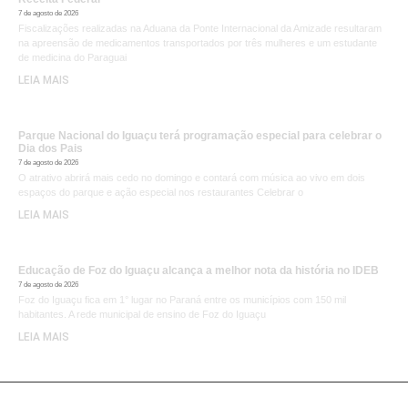
7 de agosto de 2026
Fiscalizações realizadas na Aduana da Ponte Internacional da Amizade resultaram
na apreensão de medicamentos transportados por três mulheres e um estudante
de medicina do Paraguai
LEIA MAIS
Parque Nacional do Iguaçu terá programação especial para celebrar o
Dia dos Pais
7 de agosto de 2026
O atrativo abrirá mais cedo no domingo e contará com música ao vivo em dois
espaços do parque e ação especial nos restaurantes Celebrar o
LEIA MAIS
Educação de Foz do Iguaçu alcança a melhor nota da história no IDEB
7 de agosto de 2026
Foz do Iguaçu fica em 1° lugar no Paraná entre os municípios com 150 mil
habitantes. A rede municipal de ensino de Foz do Iguaçu
LEIA MAIS