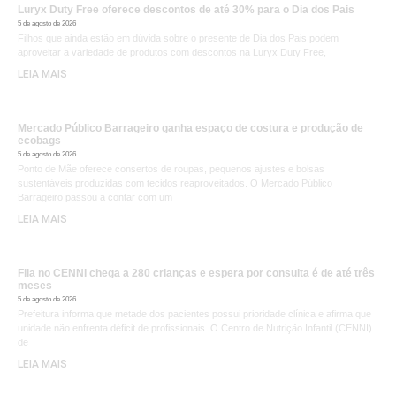
Luryx Duty Free oferece descontos de até 30% para o Dia dos Pais
5 de agosto de 2026
Filhos que ainda estão em dúvida sobre o presente de Dia dos Pais podem
aproveitar a variedade de produtos com descontos na Luryx Duty Free,
LEIA MAIS
Mercado Público Barrageiro ganha espaço de costura e produção de
ecobags
5 de agosto de 2026
Ponto de Mãe oferece consertos de roupas, pequenos ajustes e bolsas
sustentáveis produzidas com tecidos reaproveitados. O Mercado Público
Barrageiro passou a contar com um
LEIA MAIS
Fila no CENNI chega a 280 crianças e espera por consulta é de até três
meses
5 de agosto de 2026
Prefeitura informa que metade dos pacientes possui prioridade clínica e afirma que
unidade não enfrenta déficit de profissionais. O Centro de Nutrição Infantil (CENNI)
de
LEIA MAIS