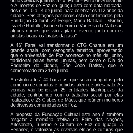
outras delícias juninas: a 46ª Fartal – Feira de Artesanato
e Alimentos de Foz do Iguaçu está com data marcada,
dos dias 10 a 14 de junho, para celebrar os 112 anos da
cidade. Seis atrações nacionais estão confirmadas pela
Fundação Cultural: Zé Felipe, Manu Batidão, Dilsinho,
Israel e Rodolfo, Bonde do Forró e Vanessa da Mata são
alguns nomes que vão agitar o evento, junto com os
artistas locais, os “pratas da casa”.
A 46ª Fartal vai transformar o CTG Charrua em um
grande arraiá, com cenografia temática, aproveitando
que o aniversário de Foz acontece no mês de junho,
tradicional pelas festas juninas, bem como o Dia do
Padroeiro da cidade, São João Batista, que é
comemorado em 24 de junho.
A estrutura terá 40 barracas, que serão ocupadas pelo
comércio de comidas e bebidas, além de artesanato. As
vendas vão beneficiar 25 entidades filantrópicas da
cidade, contribuindo com o trabalho social por elas
realizado, e 23 Clubes de Mães, que reúnem mulheres
de diversas comunidades de Foz.
A proposta da Fundação Cultural este ano é também
resgatar a memória afetiva da Feira das Nações,
Artesanato, Turismo e Cultura de Foz do Iguaçu, a
Fenartec, e valorizar as diversas etnias e culturas que