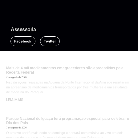
Assessoria
Facebook
Twitter
Mais de 4 mil medicamentos emagrecedores são apreendidos pela
Receita Federal
7 de agosto de 2026
Fiscalizações realizadas na Aduana da Ponte Internacional da Amizade resultaram
na apreensão de medicamentos transportados por três mulheres e um estudante
de medicina do Paraguai
LEIA MAIS
Parque Nacional do Iguaçu terá programação especial para celebrar o
Dia dos Pais
7 de agosto de 2026
O atrativo abrirá mais cedo no domingo e contará com música ao vivo em dois
espaços do parque e ação especial nos restaurantes Celebrar o