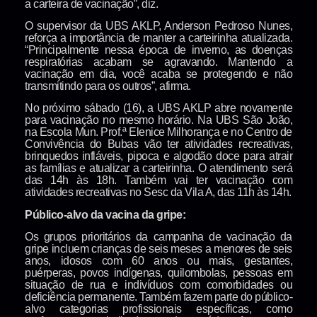
a carteira de vacinação”, diz.
O supervisor da UBS AKLP, Anderson Pedroso Nunes,
reforça a importância de manter a carteirinha atualizada.
“Principalmente nessa época de inverno, as doenças
respiratórias acabam se agravando. Mantendo a
vacinação em dia, você acaba se protegendo e não
transmitindo para os outros”, afirma.
No próximo sábado (16), a UBS AKLP abre novamente
para vacinação no mesmo horário. Na UBS São João,
na Escola Mun. Prof.ª Elenice Milhorança e no Centro de
Convivência do Bubas vão ter atividades recreativas,
brinquedos infláveis, pipoca e algodão doce para atrair
as famílias e atualizar a carteirinha. O atendimento será
das 14h às 18h. Também vai ter vacinação com
atividades recreativas no Sesc da Vila A, das 11h às 14h.
Público-alvo da vacina da gripe:
Os grupos prioritários da campanha de vacinação da
gripe incluem crianças de seis meses a menores de seis
anos, idosos com 60 anos ou mais, gestantes,
puérperas, povos indígenas, quilombolas, pessoas em
situação de rua e indivíduos com comorbidades ou
deficiência permanente. Também fazem parte do público-
alvo categorias profissionais específicas, como