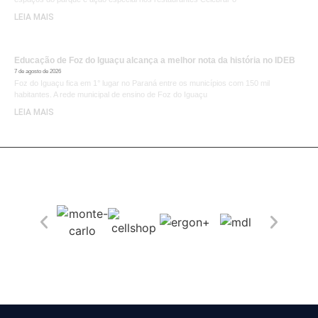
LEIA MAIS
Educação de Foz do Iguaçu alcança a melhor nota da história no IDEB
7 de agosto de 2026
Foz do Iguaçu fica em 1° lugar no Paraná entre os municípios com 150 mil
habitantes. A rede municipal de ensino de Foz do Iguaçu
LEIA MAIS