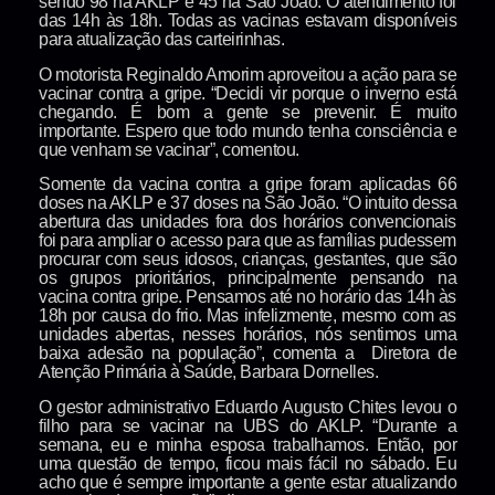
sendo 98 na AKLP e 45 na São João. O atendimento foi
das 14h às 18h. Todas as vacinas estavam disponíveis
para atualização das carteirinhas.
O motorista Reginaldo Amorim aproveitou a ação para se
vacinar contra a gripe. “Decidi vir porque o inverno está
chegando. É bom a gente se prevenir. É muito
importante. Espero que todo mundo tenha consciência e
que venham se vacinar”, comentou.
Somente da vacina contra a gripe foram aplicadas 66
doses na AKLP e 37 doses na São João. “O intuito dessa
abertura das unidades fora dos horários convencionais
foi para ampliar o acesso para que as famílias pudessem
procurar com seus idosos, crianças, gestantes, que são
os grupos prioritários, principalmente pensando na
vacina contra gripe. Pensamos até no horário das 14h às
18h por causa do frio. Mas infelizmente, mesmo com as
unidades abertas, nesses horários, nós sentimos uma
baixa adesão na população”, comenta a Diretora de
Atenção Primária à Saúde, Barbara Dornelles.
O gestor administrativo Eduardo Augusto Chites levou o
filho para se vacinar na UBS do AKLP. “Durante a
semana, eu e minha esposa trabalhamos. Então, por
uma questão de tempo, ficou mais fácil no sábado. Eu
acho que é sempre importante a gente estar atualizando