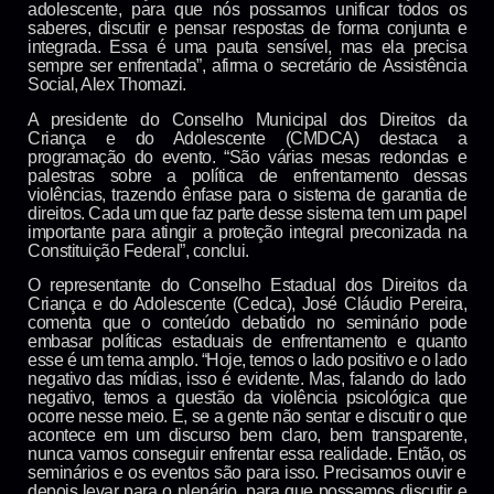
adolescente, para que nós possamos unificar todos os
saberes, discutir e pensar respostas de forma conjunta e
integrada. Essa é uma pauta sensível, mas ela precisa
sempre ser enfrentada”, afirma o secretário de Assistência
Social, Alex Thomazi.
A presidente do Conselho Municipal dos Direitos da
Criança e do Adolescente (CMDCA) destaca a
programação do evento. “São várias mesas redondas e
palestras sobre a política de enfrentamento dessas
violências, trazendo ênfase para o sistema de garantia de
direitos. Cada um que faz parte desse sistema tem um papel
importante para atingir a proteção integral preconizada na
Constituição Federal”, conclui.
O representante do Conselho Estadual dos Direitos da
Criança e do Adolescente (Cedca), José Cláudio Pereira,
comenta que o conteúdo debatido no seminário pode
embasar políticas estaduais de enfrentamento e quanto
esse é um tema amplo. “Hoje, temos o lado positivo e o lado
negativo das mídias, isso é evidente. Mas, falando do lado
negativo, temos a questão da violência psicológica que
ocorre nesse meio. E, se a gente não sentar e discutir o que
acontece em um discurso bem claro, bem transparente,
nunca vamos conseguir enfrentar essa realidade. Então, os
seminários e os eventos são para isso. Precisamos ouvir e
depois levar para o plenário, para que possamos discutir e