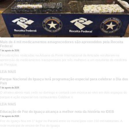
Mais de 4 mil medicamentos emagrecedores são apreendidos pela Receita
Federal
7 de agosto de 2026
Fiscalizações realizadas na Aduana da Ponte Internacional da Amizade resultaram na
apreensão de medicamentos transportados por três mulheres e um estudante de medicina
do Paraguai
LEIA MAIS
Parque Nacional do Iguaçu terá programação especial para celebrar o Dia dos
Pais
7 de agosto de 2026
O atrativo abrirá mais cedo no domingo e contará com música ao vivo em dois espaços do
parque e ação especial nos restaurantes Celebrar o
LEIA MAIS
Educação de Foz do Iguaçu alcança a melhor nota da história no IDEB
7 de agosto de 2026
Foz do Iguaçu fica em 1° lugar no Paraná entre os municípios com 150 mil habitantes. A
rede municipal de ensino de Foz do Iguaçu