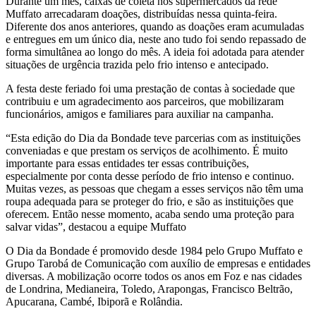
Durante um mês, caixas de coleta nos supermercados da rede
Muffato arrecadaram doações, distribuídas nessa quinta-feira.
Diferente dos anos anteriores, quando as doações eram acumuladas
e entregues em um único dia, neste ano tudo foi sendo repassado de
forma simultânea ao longo do mês. A ideia foi adotada para atender
situações de urgência trazida pelo frio intenso e antecipado.
A festa deste feriado foi uma prestação de contas à sociedade que
contribuiu e um agradecimento aos parceiros, que mobilizaram
funcionários, amigos e familiares para auxiliar na campanha.
“Esta edição do Dia da Bondade teve parcerias com as instituições
conveniadas e que prestam os serviços de acolhimento. É muito
importante para essas entidades ter essas contribuições,
especialmente por conta desse período de frio intenso e continuo.
Muitas vezes, as pessoas que chegam a esses serviços não têm uma
roupa adequada para se proteger do frio, e são as instituições que
oferecem. Então nesse momento, acaba sendo uma proteção para
salvar vidas”, destacou a equipe Muffato
O Dia da Bondade é promovido desde 1984 pelo Grupo Muffato e
Grupo Tarobá de Comunicação com auxílio de empresas e entidades
diversas. A mobilização ocorre todos os anos em Foz e nas cidades
de Londrina, Medianeira, Toledo, Arapongas, Francisco Beltrão,
Apucarana, Cambé, Ibiporã e Rolândia.