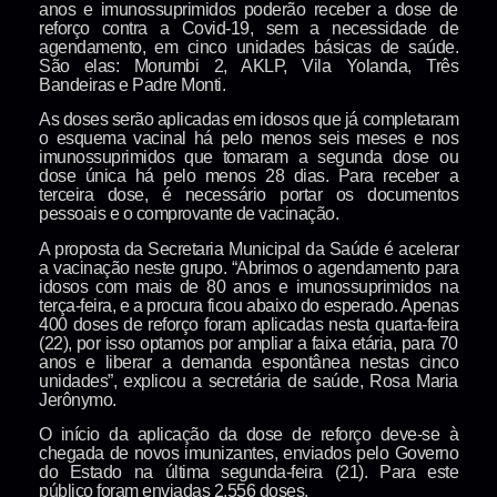
anos e imunossuprimidos poderão receber a dose de
reforço contra a Covid-19, sem a necessidade de
agendamento, em cinco unidades básicas de saúde.
São elas: Morumbi 2, AKLP, Vila Yolanda, Três
Bandeiras e Padre Monti.
As doses serão aplicadas em idosos que já completaram
o esquema vacinal há pelo menos seis meses e nos
imunossuprimidos que tomaram a segunda dose ou
dose única há pelo menos 28 dias. Para receber a
terceira dose, é necessário portar os documentos
pessoais e o comprovante de vacinação.
A proposta da Secretaria Municipal da Saúde é acelerar
a vacinação neste grupo. “Abrimos o agendamento para
idosos com mais de 80 anos e imunossuprimidos na
terça-feira, e a procura ficou abaixo do esperado. Apenas
400 doses de reforço foram aplicadas nesta quarta-feira
(22), por isso optamos por ampliar a faixa etária, para 70
anos e liberar a demanda espontânea nestas cinco
unidades”, explicou a secretária de saúde, Rosa Maria
Jerônymo.
O início da aplicação da dose de reforço deve-se à
chegada de novos imunizantes, enviados pelo Governo
do Estado na última segunda-feira (21). Para este
público foram enviadas 2.556 doses.