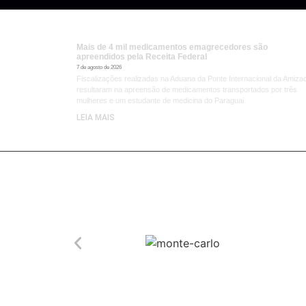
Mais de 4 mil medicamentos emagrecedores são
apreendidos pela Receita Federal
7 de agosto de 2026
Fiscalizações realizadas na Aduana da Ponte Internacional da Amiza
resultaram na apreensão de medicamentos transportados por três
mulheres e um estudante de medicina do Paraguai
LEIA MAIS