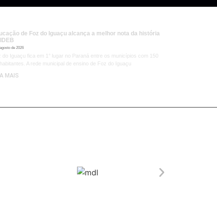
ucação de Foz do Iguaçu alcança a melhor nota da história
 IDEB
 agosto de 2026
 do Iguaçu fica em 1° lugar no Paraná entre os municípios com 150
 habitantes. A rede municipal de ensino de Foz do Iguaçu
IA MAIS