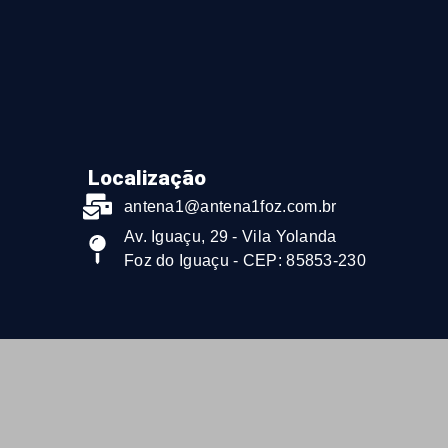
Localização
antena1@antena1foz.com.br
Av. Iguaçu, 29 - Vila Yolanda
Foz do Iguaçu - CEP: 85853-230