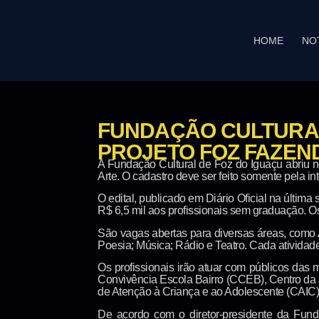
HOME
NO
FUNDAÇÃO CULTURA
PROJETO FOZ FAZEN
A Fundação Cultural de Foz do Iguaçu abriu ne
Arte. O cadastro deve ser feito somente pela inte
O edital, publicado em Diário Oficial na últim
R$ 6,5 mil aos profissionais sem graduação. O
São vagas abertas para diversas áreas, como Ar
Poesia; Música; Rádio e Teatro. Cada atividad
Os profissionais irão atuar com públicos das 
Convivência Escola Bairro (CCEB), Centro da 
de Atenção à Criança e ao Adolescente (CAIC)
De acordo com o diretor-presidente da Funda