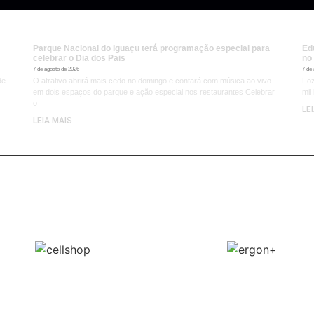
Parque Nacional do Iguaçu terá programação especial para
Ed
celebrar o Dia dos Pais
no
7 de agosto de 2026
7 de
de
O atrativo abrirá mais cedo no domingo e contará com música ao vivo
Foz
em dois espaços do parque e ação especial nos restaurantes Celebrar
mil
o
LE
LEIA MAIS