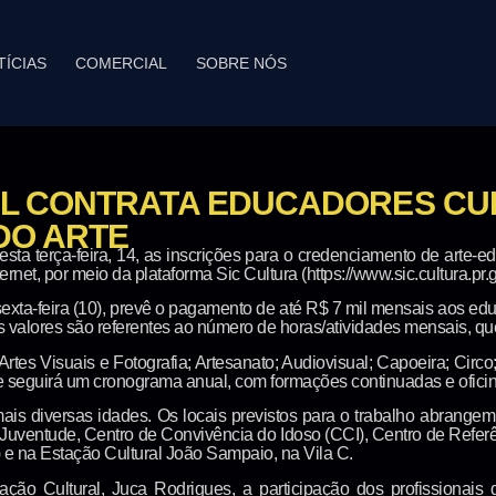
TÍCIAS
COMERCIAL
SOBRE NÓS
L CONTRATA EDUCADORES CUL
DO ARTE
sta terça-feira, 14, as inscrições para o credenciamento de arte
rnet, por meio da plataforma Sic Cultura (https://www.sic.cultura.pr.go
a sexta-feira (10), prevê o pagamento de até R$ 7 mil mensais aos e
s valores são referentes ao número de horas/atividades mensais, q
tes Visuais e Fotografia; Artesanato; Audiovisual; Capoeira; Circo; 
e seguirá um cronograma anual, com formações continuadas e oficina
mais diversas idades. Os locais previstos para o trabalho abrang
Juventude, Centro de Convivência do Idoso (CCI), Centro de Refe
 e na Estação Cultural João Sampaio, na Vila C.
ção Cultural, Juca Rodrigues, a participação dos profissionai