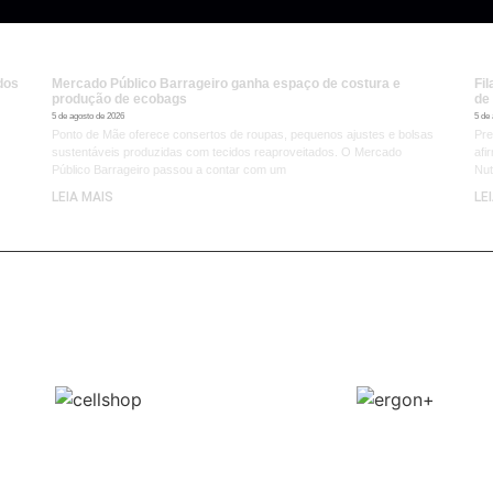
dos
Mercado Público Barrageiro ganha espaço de costura e
Fi
produção de ecobags
de
5 de agosto de 2026
5 de
Ponto de Mãe oferece consertos de roupas, pequenos ajustes e bolsas
Pre
sustentáveis produzidas com tecidos reaproveitados. O Mercado
afi
Público Barrageiro passou a contar com um
Nut
LEIA MAIS
LE