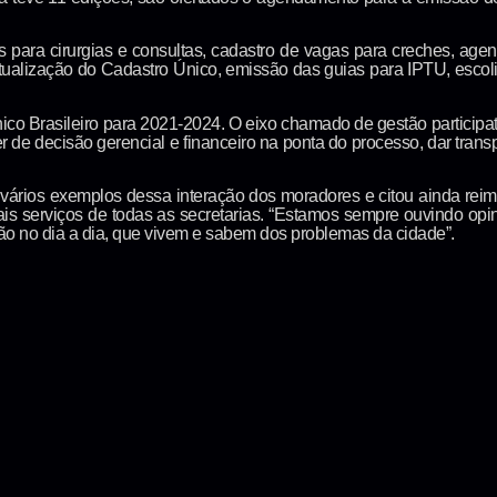
para cirurgias e consultas, cadastro de vagas para creches, agend
tualização do Cadastro Único, emissão das guias para IPTU, escoli
co Brasileiro para 2021-2024. O eixo chamado de gestão participat
 de decisão gerencial e financeiro na ponta do processo, dar trans
m vários exemplos dessa interação dos moradores e citou ainda re
mais serviços de todas as secretarias. “Estamos sempre ouvindo opin
ão no dia a dia, que vivem e sabem dos problemas da cidade”.