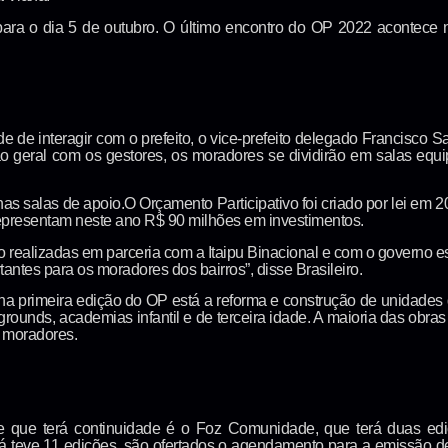
ara o dia 5 de outubro. O último encontro do OP 2022 acontece 
 de interagir com o prefeito, o vice-prefeito delegado Francisco S
o geral com os gestores, os moradores se dividirão em salas eq
o nas salas de apoio.O Orçamento Participativo foi criado por lei em
 representam neste ano R$ 90 milhões em investimentos.
o realizadas em parceria com a Itaipu Binacional e com o governo e
ntes para os moradores dos bairros”, disse Brasileiro.
na primeira edição do OP está a reforma e construção de unidades
ygrounds, academias infantil e de terceira idade. A maioria das ob
s moradores.
 e que terá continuidade é o Foz Comunidade, que terá duas e
já teve 11 edições, são ofertados o agendamento para a emissão d