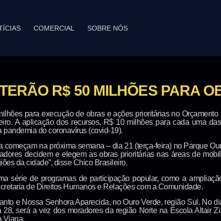
TÍCIAS
COMERCIAL
SOBRE NÓS
TERÃO R$ 50 MILHÕES PARA O
lhões para execução de obras e ações prioritárias no Orçamento Pa
leiro. A aplicação dos recursos, R$ 10 milhões para cada uma das
 pandemia do coronavírus (covid-19).
 começam na próxima semana – dia 21 (terça-feira) no Parque Ou
adores decidem e elegem as obras prioritárias nas áreas de mobil
ões da cidade”, disse Chico Brasileiro.
uma série de programas de participação popular, como a amplia
Secretaria de Direitos Humanos e Relações com a Comunidade.
anto e Nossa Senhora Aparecida, no Ouro Verde, região Sul. No dia 
 28, será a vez dos moradores da região Norte na Escola Altair Ziz
a Viana.