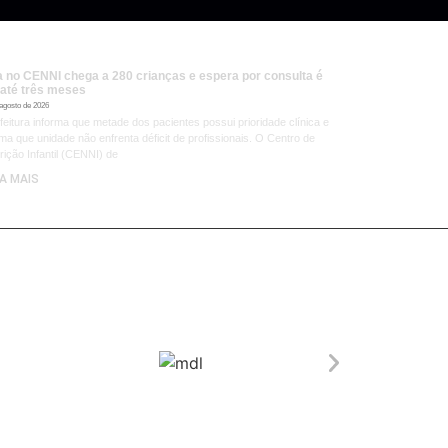
la no CENNI chega a 280 crianças e espera por consulta é
 até três meses
 agosto de 2026
feitura informa que metade dos pacientes possui prioridade clínica e
rma que unidade não enfrenta déficit de profissionais. O Centro de
rição Infantil (CENNI) de
IA MAIS