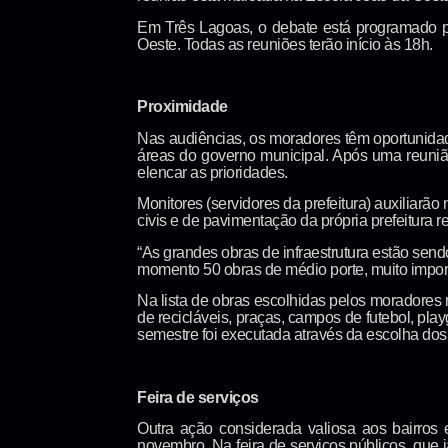
Em Três Lagoas, o debate está programado p
Oeste. Todas as reuniões terão início às 18h.
Proximidade
Nas audiências, os moradores têm oportunidade
áreas do governo municipal. Após uma reuniã
elencar as prioridades.
Monitores (servidores da prefeitura) auxiliarã
civis e de pavimentação da própria prefeitura
“As grandes obras de infraestrutura estão send
momento 50 obras de médio porte, muito importa
Na lista de obras escolhidas pelos moradores 
de recicláveis, praças, campos de futebol, pla
semestre foi executada através da escolha do
Feira de serviços
Outra ação considerada valiosa aos bairros
novembro. Na feira de serviços públicos, que 