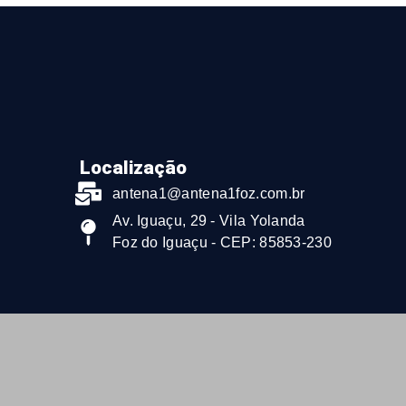
Localização
antena1@antena1foz.com.br
Av. Iguaçu, 29 - Vila Yolanda
Foz do Iguaçu - CEP: 85853-230