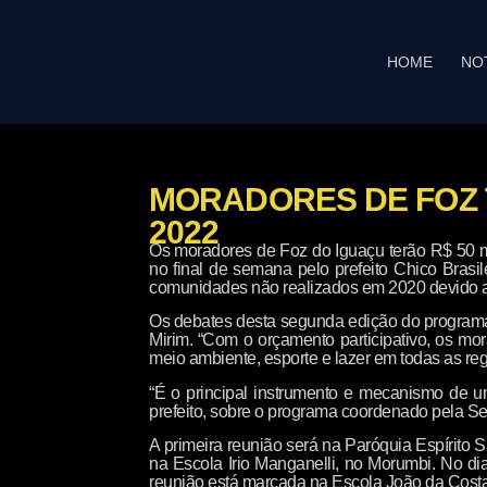
HOME
NO
MORADORES DE FOZ 
2022
Os moradores de Foz do Iguaçu terão R$ 50 mi
no final de semana pelo prefeito Chico Brasi
comunidades não realizados em 2020 devido a
Os debates desta segunda edição do programa
Mirim. “Com o orçamento participativo, os mor
meio ambiente, esporte e lazer em todas as regi
“É o principal instrumento e mecanismo de 
prefeito, sobre o programa coordenado pela 
A primeira reunião será na Paróquia Espírito S
na Escola Irio Manganelli, no Morumbi. No dia
reunião está marcada na Escola João da Cost