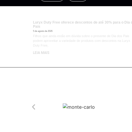
Luryx Duty Free oferece descontos de até 30% para o Dia 
Pais
5 de agosto de 2026
Filhos que ainda estão em dúvida sobre o presente de Dia dos Pais
podem aproveitar a variedade de produtos com descontos na Luryx
Duty Free,
LEIA MAIS