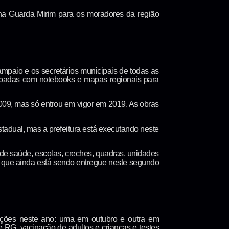
na Guarda Mirim para os moradores da região
ampaio e os secretários municipais de todas as
uipadas com notebooks e mapas regionais para
 2009, mas só entrou em vigor em 2019. As obras
stadual, mas a prefeitura está executando neste
 de saúde, escolas, creches, quadras, unidades
ras que ainda está sendo entregue neste segundo
dições neste ano: uma em outubro e outra em
e RG, vacinação de adultos e crianças e testes