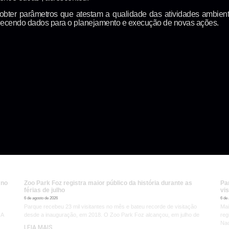
obter parâmetros que atestam a qualidade das atividades ambient
necendo dados para o planejamento e execução de novas ações.
 no
Zoo Park Foz registra maior público da história durante as
Pa
férias de julho
vis
6 de agosto de 2026
6 de
Parque recebeu 23 mil visitantes no mês e bateu recorde de visitação
Mai
 A
desde a inauguração, em 2018. O Zoo Park Foz alcançou, em julho de
reg
Nac
LEIA MAIS