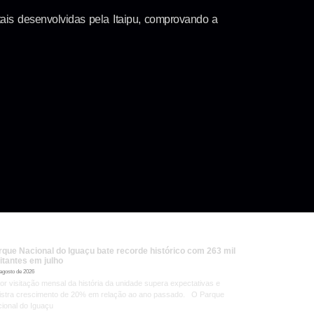
ais desenvolvidas pela Itaipu, comprovando a
rque Nacional do Iguaçu bate recorde histórico com 263 mil
itantes em julho
 agosto de 2026
or visitação mensal da história da unidade supera expectativas e
istra crescimento de 20% em relação ao ano passado. O Parque
ional do Iguaçu