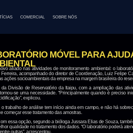
TÍCIAS
COMERCIAL
SOBRE NÓS
ABORATÓRIO MÓVEL PARA AJUD
BIENTAL
vo aliado nas atividades de monitoramento ambiental: o laboratór
sco Ferreira, acompanhado do diretor de Coordenação, Luiz Felipe Ca
 as ações socioambientais da empresa na margem brasileira do reser
a Divisão de Reservatório da Itaipu, com a ampliação das ativid
el tornou-se uma necessidade. “Principalmente quando é preciso i
idificação”, explicou.
e o trabalho de análise tem início ainda em campo, e não há sobre
 que começar esse tratamento das amostras.
Com essa opção, segundo a bióloga Jussara Elias de Souza, também
lhor qualidade no tratamento dos dados. “O laboratório poderá at
 entre outras”, acrescentou.