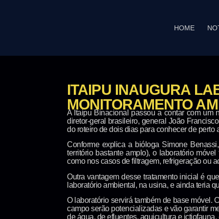
HOME
NO
ITAIPU INAUGURA L
MONITORAMENTO AM
A Itaipu Binacional passou a contar com um no
diretor-geral brasileiro, general João Franci
do roteiro de dois dias para conhecer de perto
Conforme explica a bióloga Simone Benassi, d
território bastante amplo), o laboratório móv
como nos casos de filtragem, refrigeração ou ac
Outra vantagem desse tratamento inicial é qu
laboratório ambiental, na usina, e ainda teria
O laboratório servirá também de base móvel. 
campo serão potencializadas e vão garantir me
de água, de efluentes, aquicultura e ictiofauna,