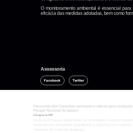
O monitoramento ambiental é essencial para 
eficácia das medidas adotadas, bem como for
Assessoria
Facebook
Twitter
Passarela das Cataratas permanece aberta para visitação
Parque Nacional do Iguaçu
6 de agosto de 2026
Vazão do Rio Iguaçu segue dentro da normalidade e equipes mantêm
monitoramento permanente para garantir a segurança dos visitantes.
Passarela das Cataratas do Iguaçu,