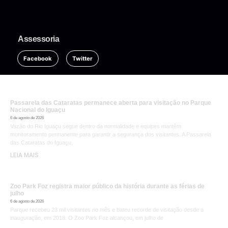
Assessoria
Facebook
Twitter
Passarela das Cataratas permanece aberta para visitação no Parque
Nacional do Iguaçu
6 de agosto de 2026
Vazão do Rio Iguaçu segue dentro da normalidade e equipes mantêm
monitoramento permanente para garantir a segurança dos visitantes. A Passarela
das Cataratas do Iguaçu,
LEIA MAIS
Zoo Park Foz registra maior público da história durante as férias de
julho
6 de agosto de 2026
Parque recebeu 23 mil visitantes no mês e bateu recorde de visitação desde a
inauguração, em 2018. O Zoo Park Foz alcançou, em julho de