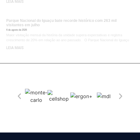
LEIA MAIS
Parque Nacional do Iguaçu bate recorde histórico com 263 mil
visitantes em julho
6 de agosto de 2026
Maior visitação mensal da história da unidade supera expectativas e registra
crescimento de 20% em relação ao ano passado. O Parque Nacional do Iguaçu
LEIA MAIS