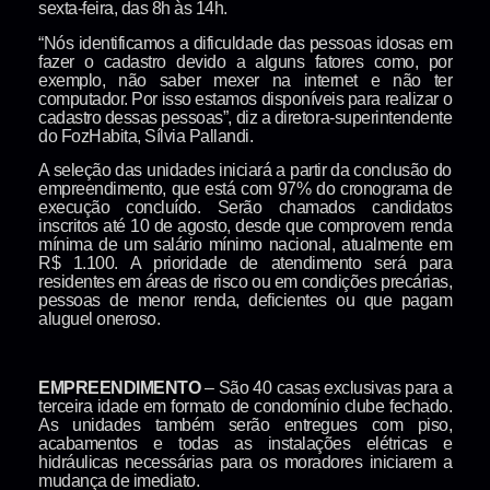
sexta-feira, das 8h às 14h.
“Nós identificamos a dificuldade das pessoas idosas em
fazer o cadastro devido a alguns fatores como, por
exemplo, não saber mexer na internet e não ter
computador. Por isso estamos disponíveis para realizar o
cadastro dessas pessoas”, diz a diretora-superintendente
do FozHabita, Sílvia Pallandi.
A seleção das unidades iniciará a partir da conclusão do
empreendimento, que está com 97% do cronograma de
execução concluído. Serão chamados candidatos
inscritos até 10 de agosto, desde que comprovem renda
mínima de um salário mínimo nacional, atualmente em
R$ 1.100. A prioridade de atendimento será para
residentes em áreas de risco ou em condições precárias,
pessoas de menor renda, deficientes ou que pagam
aluguel oneroso.
EMPREENDIMENTO
– São 40 casas exclusivas para a
terceira idade em formato de condomínio clube fechado.
As unidades também serão entregues com piso,
acabamentos e todas as instalações elétricas e
hidráulicas necessárias para os moradores iniciarem a
mudança de imediato.