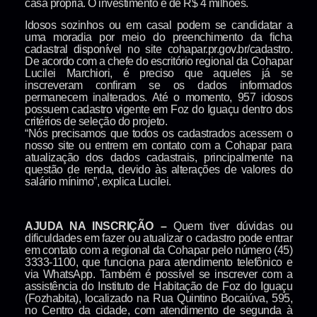
casa própria. O investimento é de R$ 4 milhões.
Idosos sozinhos ou em casal podem se candidatar a
uma moradia por meio do preenchimento da ficha
cadastral disponível no site cohapar.pr.gov.br/cadastro.
De acordo com a chefe do escritório regional da Cohapar
Lucilei Marchiori, é preciso que aqueles já se
inscreveram confiram se os dados informados
permanecem inalterados. Até o momento, 957 idosos
possuem cadastro vigente em Foz do Iguaçu dentro dos
critérios de seleção do projeto.
“Nós precisamos que todos os cadastrados acessem o
nosso site ou entrem em contato com a Cohapar para
atualização dos dados cadastrais, principalmente na
questão de renda, devido às alterações de valores do
salário mínimo”, explica Lucilei.
AJUDA NA INSCRIÇÃO –
Quem tiver dúvidas ou
dificuldades em fazer ou atualizar o cadastro pode entrar
em contato com a regional da Cohapar pelo número (45)
3333-1100, que funciona para atendimento telefônico e
via WhatsApp. Também é possível se inscrever com a
assistência do Instituto de Habitação de Foz do Iguaçu
(Fozhabita), localizado na Rua Quintino Bocaiúva, 595,
no Centro da cidade, com atendimento de segunda à