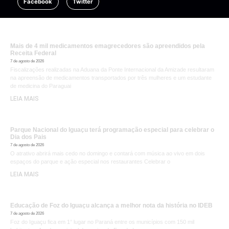
Facebook
Twitter
Mais de 4 mil medicamentos emagrecedores são apreendidos pela
Receita Federal
7 de agosto de 2026
Fiscalizações realizadas na Aduana da Ponte Internacional da Amizade resultaram
na apreensão de medicamentos transportados por três mulheres e um estudante
de medicina do Paraguai
LEIA MAIS
Parque Nacional do Iguaçu terá programação especial para celebrar o
Dia dos Pais
7 de agosto de 2026
O atrativo abrirá mais cedo no domingo e contará com música ao vivo em dois
espaços do parque e ação especial nos restaurantes Celebrar o
LEIA MAIS
Educação de Foz do Iguaçu alcança a melhor nota da história no IDEB
7 de agosto de 2026
Foz do Iguaçu fica em 1° lugar no Paraná entre os municípios com 150 mil