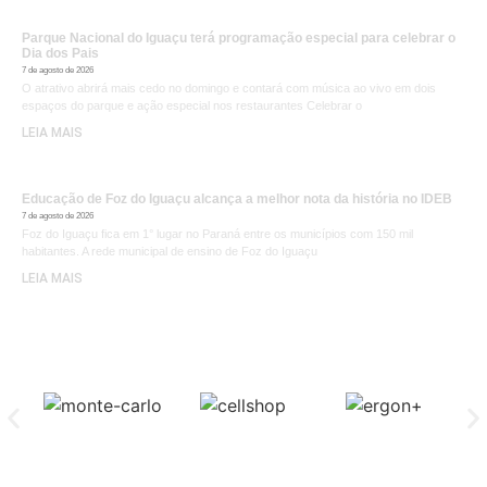
Parque Nacional do Iguaçu terá programação especial para celebrar o
Dia dos Pais
7 de agosto de 2026
O atrativo abrirá mais cedo no domingo e contará com música ao vivo em dois
espaços do parque e ação especial nos restaurantes Celebrar o
LEIA MAIS
Educação de Foz do Iguaçu alcança a melhor nota da história no IDEB
7 de agosto de 2026
Foz do Iguaçu fica em 1° lugar no Paraná entre os municípios com 150 mil
habitantes. A rede municipal de ensino de Foz do Iguaçu
LEIA MAIS