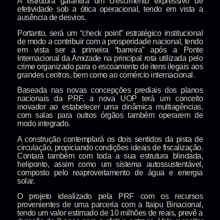
A estrutura garantirá um crescimento expressivo de
efetividade sob a ótica operacional, tendo em vista a
ausência de desvios.
Portanto, será um “check point” estratégico institucional
de modo a contribuir com a prosperidade nacional, tendo
em vista ser a primeira “barreira” após a Ponte
Internacional da Amizade na principal rota utilizada pelo
crime organizado para o escoamento de itens ilegais aos
grandes centros, bem como ao comércio internacional.
Baseada nas novas concepções prediais dos planos
nacionais da PRF, a nova UOP terá um conceito
inovador ao estabelecer uma dinâmica multiagências,
com salas para outros órgãos também operarem de
modo integrado.
A construção contemplará os dois sentidos da pista de
circulação, propiciando condições ideais de fiscalização.
Contará também com toda a sua estrutura blindada,
heliponto, assim como um sistema autossustentável,
composto pelo reaproveitamento de água e energia
solar.
O projeto idealizado pela PRF com os recursos
provenientes de uma parceria com a Itaipu Binacional,
tendo um valor estimado de 10 milhões de reais, prevê a