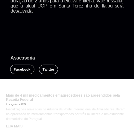
duração de 2 anos para a efetiva entrega. Vale ressaltar
que a atual UOP em Santa Terezinha de Itaipu será
desativada.
Assessoria
Facebook
Twitter
Mais de 4 mil medicamentos emagrecedores são apreendidos pela
Receita Federal
7 de agosto de 2026
Fiscalizações realizadas na Aduana da Ponte Internacional da Amizade resultaram
na apreensão de medicamentos transportados por três mulheres e um estudante
de medicina do Paraguai
LEIA MAIS