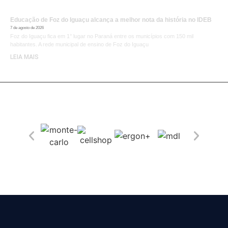
Educação de Foz do Iguaçu alcança a melhor nota da história no IDEB
7 de agosto de 2026
Foz do Iguaçu fica em 1° lugar no Paraná entre os municípios com 150 mil
habitantes. A rede municipal de ensino de Foz do Iguaçu
LEIA MAIS