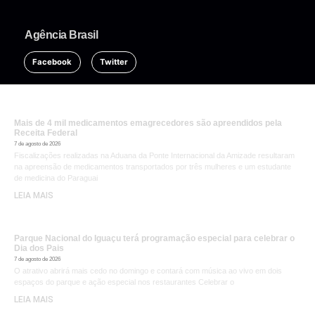
Agência Brasil
Facebook
Twitter
Mais de 4 mil medicamentos emagrecedores são apreendidos pela
Receita Federal
7 de agosto de 2026
Fiscalizações realizadas na Aduana da Ponte Internacional da Amizade resultaram
na apreensão de medicamentos transportados por três mulheres e um estudante
de medicina do Paraguai
LEIA MAIS
Parque Nacional do Iguaçu terá programação especial para celebrar o
Dia dos Pais
7 de agosto de 2026
O atrativo abrirá mais cedo no domingo e contará com música ao vivo em dois
espaços do parque e ação especial nos restaurantes Celebrar o
LEIA MAIS