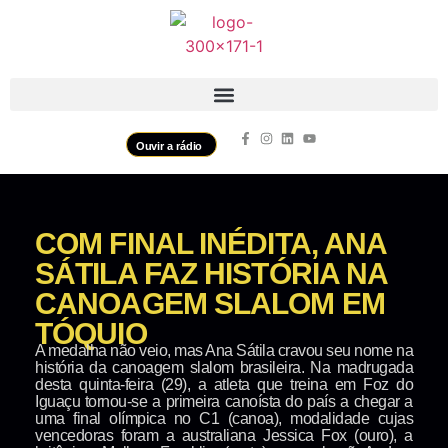
Ouvir a rádio
COM FINAL INÉDITA, ANA
SÁTILA FAZ HISTÓRIA NA
CANOAGEM SLALOM EM
TÓQUIO
A medalha não veio, mas Ana Sátila cravou seu nome na
história da canoagem slalom brasileira. Na madrugada
desta quinta-feira (29), a atleta que treina em Foz do
Iguaçu tornou-se a primeira canoísta do país a chegar a
uma final olímpica no C1 (canoa), modalidade cujas
vencedoras foram a australiana Jessica Fox (ouro), a