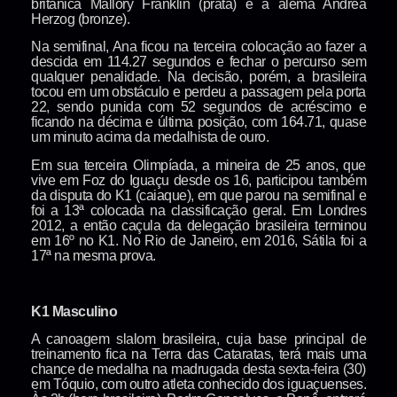
britânica Mallory Franklin (prata) e a alemã Andrea
Herzog (bronze).
Na semifinal, Ana ficou na terceira colocação ao fazer a
descida em 114.27 segundos e fechar o percurso sem
qualquer penalidade. Na decisão, porém, a brasileira
tocou em um obstáculo e perdeu a passagem pela porta
22, sendo punida com 52 segundos de acréscimo e
ficando na décima e última posição, com 164.71, quase
um minuto acima da medalhista de ouro.
Em sua terceira Olimpíada, a mineira de 25 anos, que
vive em Foz do Iguaçu desde os 16, participou também
da disputa do K1 (caiaque), em que parou na semifinal e
foi a 13ª colocada na classificação geral. Em Londres
2012, a então caçula da delegação brasileira terminou
em 16º no K1. No Rio de Janeiro, em 2016, Sátila foi a
17ª na mesma prova.
K1 Masculino
A canoagem slalom brasileira, cuja base principal de
treinamento fica na Terra das Cataratas, terá mais uma
chance de medalha na madrugada desta sexta-feira (30)
em Tóquio, com outro atleta conhecido dos iguaçuenses.