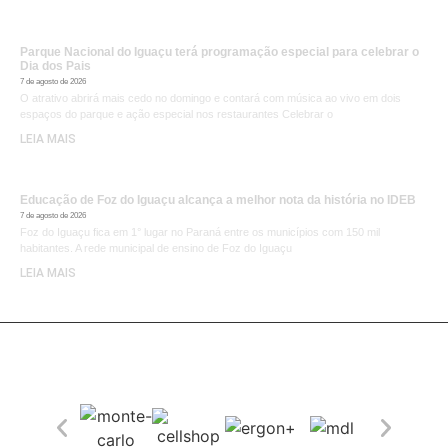
Parque Nacional do Iguaçu terá programação especial para celebrar o
Dia dos Pais
7 de agosto de 2026
O atrativo abrirá mais cedo no domingo e contará com música ao vivo em dois
espaços do parque e ação especial nos restaurantes Celebrar o
LEIA MAIS
Educação de Foz do Iguaçu alcança a melhor nota da história no IDEB
7 de agosto de 2026
Foz do Iguaçu fica em 1° lugar no Paraná entre os municípios com 150 mil
habitantes. A rede municipal de ensino de Foz do Iguaçu
LEIA MAIS