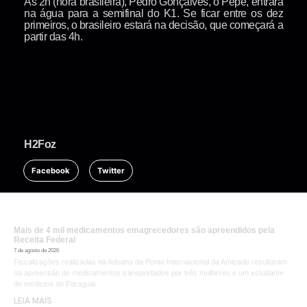
Às 2h (hora brasileira), Pedro Gonçalves, o Pepê, entrará
na água para a semifinal do K1. Se ficar entre os dez
primeiros, o brasileiro estará na decisão, que começará a
partir das 4h.
H2Foz
Facebook
Twitter
Mais de 4 mil medicamentos emagrecedores são apreendidos pela
Receita Federal
7 de agosto de 2026
Fiscalizações realizadas na Aduana da Ponte Internacional da Amizade resultaram
na apreensão de medicamentos transportados por três mulheres e um estudante
de medicina do Paraguai
LEIA MAIS