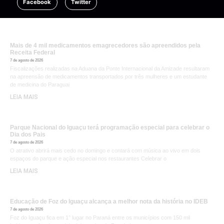
Facebook
Twitter
Mais de 4 mil medicamentos emagrecedores são apreendidos pela
Receita Federal
7 de agosto de 2026
Fiscalizações realizadas na Aduana da Ponte Internacional da Amizade resultaram
na apreensão de medicamentos transportados por três mulheres e um estudante
de medicina do Paraguai
LEIA MAIS
Parque Nacional do Iguaçu terá programação especial para celebrar o
Dia dos Pais
7 de agosto de 2026
O atrativo abrirá mais cedo no domingo e contará com música ao vivo em dois
espaços do parque e ação especial nos restaurantes Celebrar o
LEIA MAIS
Educação de Foz do Iguaçu alcança a melhor nota da história no IDEB
7 de agosto de 2026
Foz do Iguaçu fica em 1° lugar no Paraná entre os municípios com 150 mil