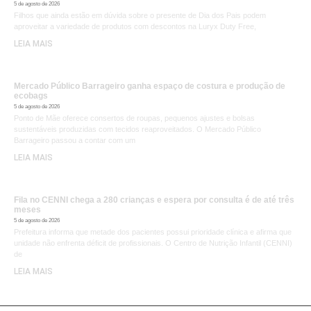
5 de agosto de 2026
Filhos que ainda estão em dúvida sobre o presente de Dia dos Pais podem
aproveitar a variedade de produtos com descontos na Luryx Duty Free,
LEIA MAIS
Mercado Público Barrageiro ganha espaço de costura e produção de
ecobags
5 de agosto de 2026
Ponto de Mãe oferece consertos de roupas, pequenos ajustes e bolsas
sustentáveis produzidas com tecidos reaproveitados. O Mercado Público
Barrageiro passou a contar com um
LEIA MAIS
Fila no CENNI chega a 280 crianças e espera por consulta é de até três
meses
5 de agosto de 2026
Prefeitura informa que metade dos pacientes possui prioridade clínica e afirma que
unidade não enfrenta déficit de profissionais. O Centro de Nutrição Infantil (CENNI)
de
LEIA MAIS