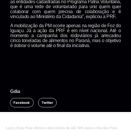
as entidades cadastradas no Programa Pátria Voluntária,
que é uma rede de voluntariado para unir quem quer
colaborar com quem precisa de colaboração e é
vinculado ao Ministério da Cidadania”, explicou a PRF.
A mobilização da PM ocorre apenas na região de Foz do
Iguaçu. Já a ação da PRF é em nível nacional. Até o
momento a campanha dos rodoviários já arrecadou
cinco toneladas de alimentos no Paraná, mas o objetivo
é dobrar o volume até o final da iniciativa.
Gdia
Facebook
Twitter
Luryx Duty Free oferece descontos de até 30% para o Dia dos Pais