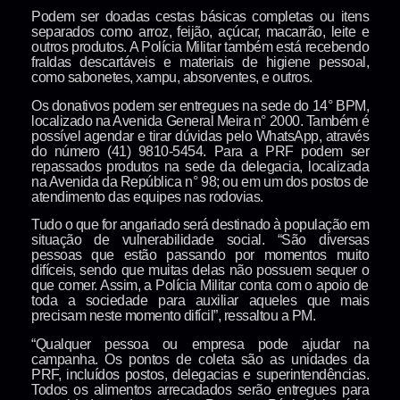
Podem ser doadas cestas básicas completas ou itens
separados como arroz, feijão, açúcar, macarrão, leite e
outros produtos. A Polícia Militar também está recebendo
fraldas descartáveis e materiais de higiene pessoal,
como sabonetes, xampu, absorventes, e outros.
Os donativos podem ser entregues na sede do 14° BPM,
localizado na Avenida General Meira n° 2000. Também é
possível agendar e tirar dúvidas pelo WhatsApp, através
do número (41) 9810-5454. Para a PRF podem ser
repassados produtos na sede da delegacia, localizada
na Avenida da República n° 98; ou em um dos postos de
atendimento das equipes nas rodovias.
Tudo o que for angariado será destinado à população em
situação de vulnerabilidade social. “São diversas
pessoas que estão passando por momentos muito
difíceis, sendo que muitas delas não possuem sequer o
que comer. Assim, a Polícia Militar conta com o apoio de
toda a sociedade para auxiliar aqueles que mais
precisam neste momento difícil”, ressaltou a PM.
“Qualquer pessoa ou empresa pode ajudar na
campanha. Os pontos de coleta são as unidades da
PRF, incluídos postos, delegacias e superintendências.
Todos os alimentos arrecadados serão entregues para